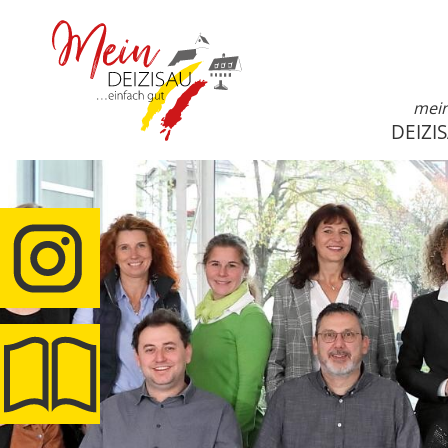
mei
DEIZI