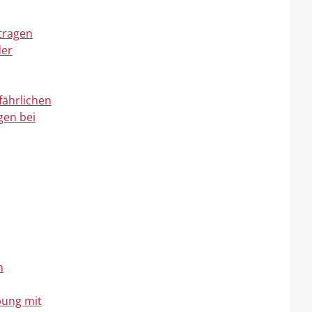
tragen
der
fährlichen
gen bei
n
bung mit