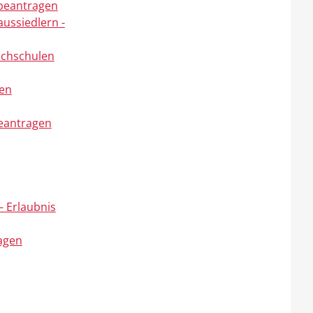
beantragen
ussiedlern -
ochschulen
gen
beantragen
– Erlaubnis
ragen