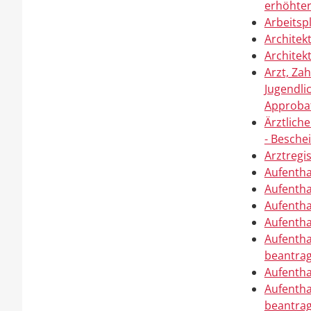
erhöhte
Arbeitsp
Architek
Architek
Arzt, Za
Jugendli
Approba
Ärztlich
- Besche
Arztregi
Aufentha
Aufentha
Aufentha
Aufentha
Aufentha
beantra
Aufentha
Aufentha
beantra