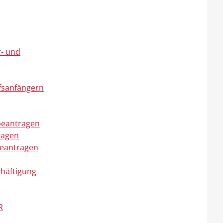
r- und
fsanfängern
 beantragen
ragen
beantragen
chäftigung
R