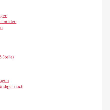
agen
de melden
en
-Stelle)
ragen
ändiger nach