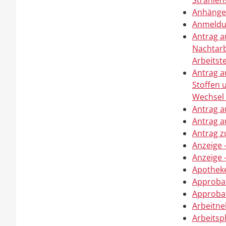
Strahlen
Anhänger
Anmeldun
Antrag a
Nachtarb
Arbeits
Antrag a
Stoffen
Wechsel 
Antrag a
Antrag a
Antrag z
Anzeige 
Anzeige 
Apotheke
Approbat
Approbat
Arbeitn
Arbeitsp