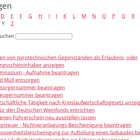
gen
D
E
F
G
H
I
J
K
L
M
N
O
P
Q
R
Y
Z
suchen
n von pyrotechnischen Gegenständen als Erlaubnis- oder
ngsscheininhaber anzeigen
mnasium - Aufnahme beantragen
nd Müll entsorgen
ntsorgernummer beantragen
rzeugernummer beantragen
tschaftliche Tätigkeit nach Kreislaufwirtschaftsgesetz anzei
ür den Deutschen Weinfonds entrichten
enen Führerschein neu ausstellen lassen
gsteuer - Nichtveranlagungs-Bescheinigung beantragen
ossenheitsbescheinigung zur Aufteilung eines Gebäudes b