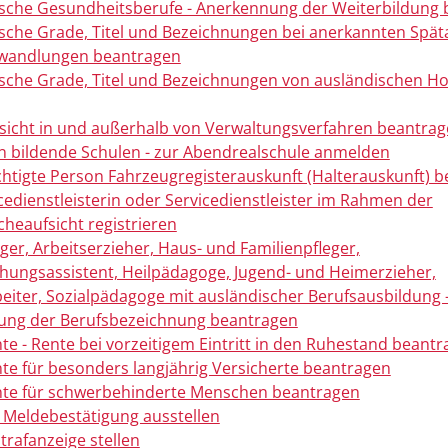
che Gesundheitsberufe - Anerkennung der Weiterbildung 
che Grade, Titel und Bezeichnungen bei anerkannten Späta
andlungen beantragen
che Grade, Titel und Bezeichnungen von ausländischen H
sicht in und außerhalb von Verwaltungsverfahren beantra
n bildende Schulen - zur Abendrealschule anmelden
chtigte Person Fahrzeugregisterauskunft (Halterauskunft) 
icedienstleisterin oder Servicedienstleister im Rahmen der
heaufsicht registrieren
eger, Arbeitserzieher, Haus- und Familienpfleger,
ehungsassistent, Heilpädagoge, Jugend- und Heimerzieher,
beiter, Sozialpädagoge mit ausländischer Berufsausbildung 
ung der Berufsbezeichnung beantragen
nte - Rente bei vorzeitigem Eintritt in den Ruhestand beant
nte für besonders langjährig Versicherte beantragen
nte für schwerbehinderte Menschen beantragen
 Meldebestätigung ausstellen
trafanzeige stellen