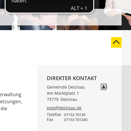
DIREKTER KONTAKT
Gemeinde Deizisau
Am Marktplatz 1
verwaltung
73779
Deizisau
setzungen,
post@deizisau.de
 die
Telefon
07153 70130
Fax
07153 701340