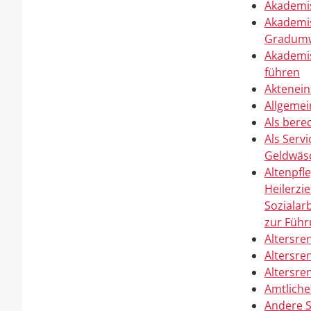
Akademis
Akademis
Gradumw
Akademis
führen
Aktenein
Allgemei
Als bere
Als Serv
Geldwäsc
Altenpfl
Heilerzi
Sozialar
zur Führ
Altersre
Altersre
Altersre
Amtliche
Andere S