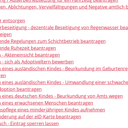
g / Außerbetriebsetzung für ein Fahrzeug beantragen
ten, Ablichtungen, Vervielfältigungen und Negative amtlich
r entsorgen
beseitigung - dezentrale Beseitigung von Regenwasser be
eigen
ende Regelungen zum Schichtbetrieb beantragen
ende Ruhezeit beantragen
 - Akteneinsicht beantragen
 - sich als Adoptiveltern bewerben
 eines ausländischen Kindes - Beurkundung im Geburtenre
gen
 eines ausländischen Kindes - Umwandlung einer schwache
doption beantragen
 eines deutschen Kindes - Beurkundung von Amts wegen
n eines erwachsenen Menschen beantragen
spflege eines minderjährigen Kindes aufnehmen
derung auf der eID-Karte beantragen
ch - Eintrag sperren lassen