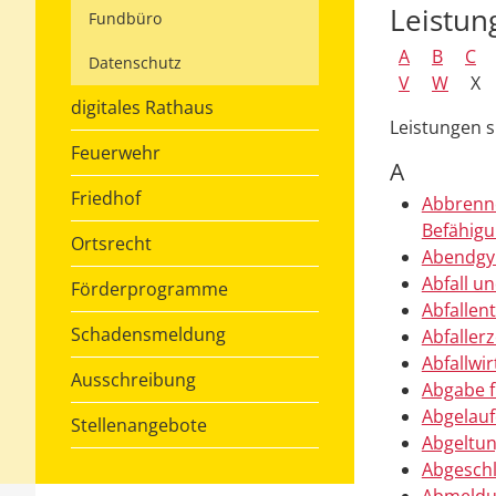
Leistun
Fundbüro
A
B
C
Datenschutz
V
W
X
digitales Rathaus
Leistungen 
Feuerwehr
A
Friedhof
Abbrenne
Befähigu
Ortsrecht
Abendgy
Abfall u
Förderprogramme
Abfalle
Schadensmeldung
Abfalle
Abfallwir
Ausschreibung
Abgabe f
Abgelauf
Stellenangebote
Abgeltun
Abgeschl