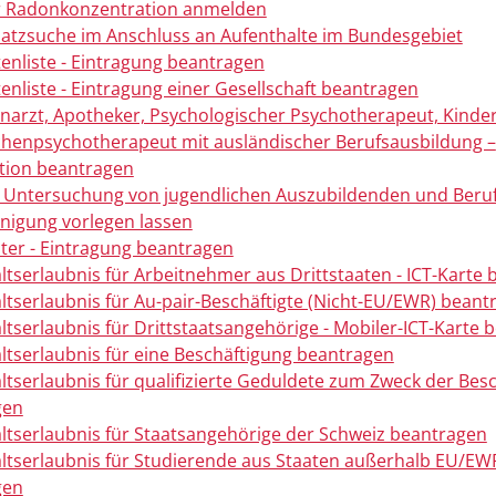
r Radonkonzentration anmelden
latzsuche im Anschluss an Aufenthalte im Bundesgebiet
tenliste - Eintragung beantragen
tenliste - Eintragung einer Gesellschaft beantragen
hnarzt, Apotheker, Psychologischer Psychotherapeut, Kinde
chenpsychotherapeut mit ausländischer Berufsausbildung –
tion beantragen
e Untersuchung von jugendlichen Auszubildenden und Beru
inigung vorlegen lassen
ster - Eintragung beantragen
ltserlaubnis für Arbeitnehmer aus Drittstaaten - ICT-Karte
ltserlaubnis für Au-pair-Beschäftigte (Nicht-EU/EWR) beant
ltserlaubnis für Drittstaatsangehörige - Mobiler-ICT-Karte 
ltserlaubnis für eine Beschäftigung beantragen
ltserlaubnis für qualifizierte Geduldete zum Zweck der Bes
gen
ltserlaubnis für Staatsangehörige der Schweiz beantragen
ltserlaubnis für Studierende aus Staaten außerhalb EU/EW
gen