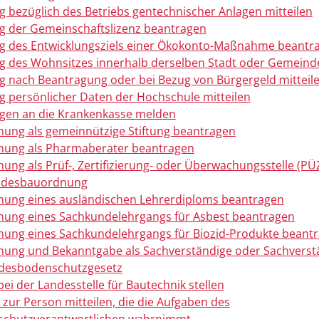
 bezüglich des Betriebs gentechnischer Anlagen mitteilen
 der Gemeinschaftslizenz beantragen
 des Entwicklungsziels einer Ökokonto-Maßnahme beantr
 des Wohnsitzes innerhalb derselben Stadt oder Gemein
 nach Beantragung oder bei Bezug von Bürgergeld mitteil
 persönlicher Daten der Hochschule mitteilen
gen an die Krankenkasse melden
ung als gemeinnützige Stiftung beantragen
nung als Pharmaberater beantragen
ung als Prüf-, Zertifizierung- oder Überwachungsstelle (PÜZ
ndesbauordnung
ung eines ausländischen Lehrerdiploms beantragen
ung eines Sachkundelehrgangs für Asbest beantragen
ung eines Sachkundelehrgangs für Biozid-Produkte beant
ung und Bekanntgabe als Sachverständige oder Sachverst
ndesbodenschutzgesetz
bei der Landesstelle für Bautechnik stellen
zur Person mitteilen, die die Aufgaben des