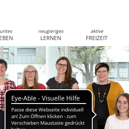
untes
neugieriges
aktive
EBEN
LERNEN
FREIZEIT
anmelden