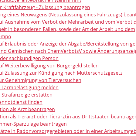
schutzverantwortlichen wahrnimmt
 Kraftfahrzeug - Zulassung beantragen
g eines Neuwagens (Neuzulassung eines Fahrzeugs) bean
uf Ausnahme vom Verbot der Mehrarbeit und vom Verbot 
eit in besonderen Fällen, sowie der Art der Arbeit und dem
tempo
uf Erlaubnis oder Anzeige der Abgabe/Bereitstellung von ge
 und Gemischen nach ChemVerbotsV sowie Änderungsanzei
der sachkundigen Person
uf Weiterbewilligung von Bürgergeld stellen
uf Zulassung zur Kündigung nach Mutterschutzgesetz
ur Genehmigung von Tierversuchen
- Lärmbelästigung melden
- Strafanzeige erstatten
nnotdienst finden
ion als Arzt beantragen
ion als Tierarzt oder Tierärztin aus Drittstaaten beantrage
ehmer-Sparzulage beantragen
lätze in Radonvorsorgegebieten oder in einer Arbeitsumge