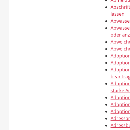
Abmeldun
Abschrif
lassen
Abwasse
Abwasser
oder anz
Abweich
Abweich
Adoption
Adoption
Adoption
beantra
Adoption
starke A
Adoption
Adoptio
Adoption
Adressän
Adressbu