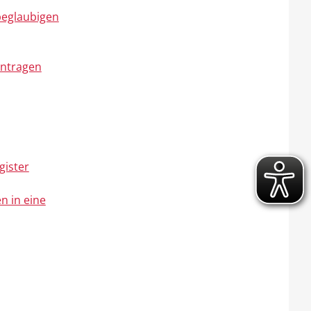
 beglaubigen
antragen
gister
n in eine