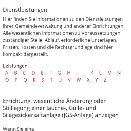
Dienstleistungen
Hier finden Sie Informationen zu den Dienstleistungen
Ihrer Gemeindeverwaltung und anderer Einrichtungen.
Alle wesentlichen Informationen zu Voraussetzungen,
zuständiger Stelle, Ablauf, erforderliche Unterlagen,
Fristen, Kosten und die Rechtsgrundlage sind hier
kompakt dargestellt.
Leistungen
A
B
C
D
E
F
G
H
I
J
K
L
M
N
O
P
Q
R
S
T
U
V
W
X
Y
Z
Errichtung, wesentliche Änderung oder
Stilllegung einer Jauche-, Gülle- und
Silagesickersaftanlage (JGS-Anlage) anzeigen
Wenn Sie eine