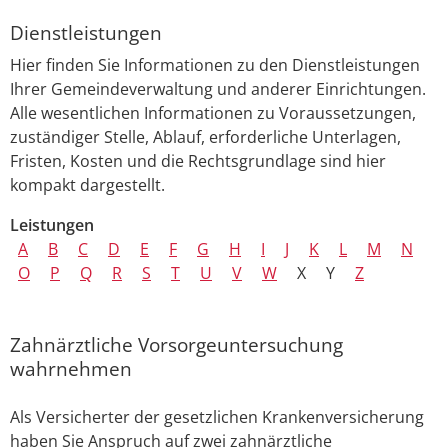
Dienstleistungen
Hier finden Sie Informationen zu den Dienstleistungen
Ihrer Gemeindeverwaltung und anderer Einrichtungen.
Alle wesentlichen Informationen zu Voraussetzungen,
zuständiger Stelle, Ablauf, erforderliche Unterlagen,
Fristen, Kosten und die Rechtsgrundlage sind hier
kompakt dargestellt.
Leistungen
A
B
C
D
E
F
G
H
I
J
K
L
M
N
O
P
Q
R
S
T
U
V
W
X
Y
Z
Zahnärztliche Vorsorgeuntersuchung
wahrnehmen
Als Versicherter der gesetzlichen Krankenversicherung
haben Sie Anspruch auf zwei zahnärztliche