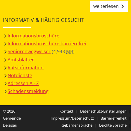
weiterlesen
INFORMATIV & HÄUFIG GESUCHT
Informationsbroschüre
Informationsbroschüre barrierefrei
Seniorenwegweiser
(4,943
MB
)
Amtsblätter
Ratsinformation
Notdienste
Adressen A - Z
Schadensmeldung
© 2026
Kontakt
|
Datenschutz-Einstellungen
|
Gemeinde
Impressum/Datenschutz
|
Barrierefreiheit
|
Deizisau
Gebärdensprache
|
Leichte Sprache
|