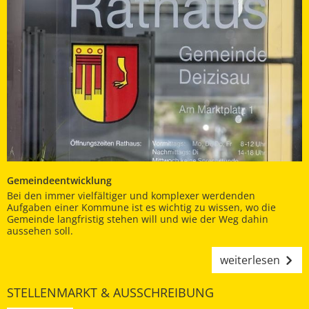
Gemeindeentwicklung
Bei den immer vielfältiger und komplexer werdenden
Aufgaben einer Kommune ist es wichtig zu wissen, wo die
Gemeinde langfristig stehen will und wie der Weg dahin
aussehen soll.
weiterlesen
STELLENMARKT & AUSSCHREIBUNG