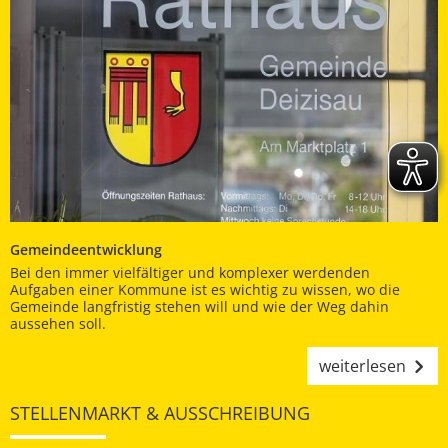
Gemeindeentwicklung
Bei den immer vielfältiger und komplexer werdenden
Aufgaben einer Kommune ist es wichtig zu wissen, wo die
Gemeinde langfristig stehen will und wie der Weg dahin
aussehen soll.
weiterlesen
STELLENMARKT & AUSSCHREIBUNG