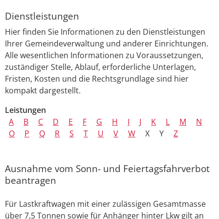
Dienstleistungen
Hier finden Sie Informationen zu den Dienstleistungen
Ihrer Gemeindeverwaltung und anderer Einrichtungen.
Alle wesentlichen Informationen zu Voraussetzungen,
zuständiger Stelle, Ablauf, erforderliche Unterlagen,
Fristen, Kosten und die Rechtsgrundlage sind hier
kompakt dargestellt.
Leistungen
A
B
C
D
E
F
G
H
I
J
K
L
M
N
O
P
Q
R
S
T
U
V
W
X
Y
Z
Ausnahme vom Sonn- und Feiertagsfahrverbot
beantragen
Für
Lastkraftwagen
mit einer zulässigen Gesamtmasse
über 7,5 Tonnen sowie für Anhänger hinter Lkw gilt an