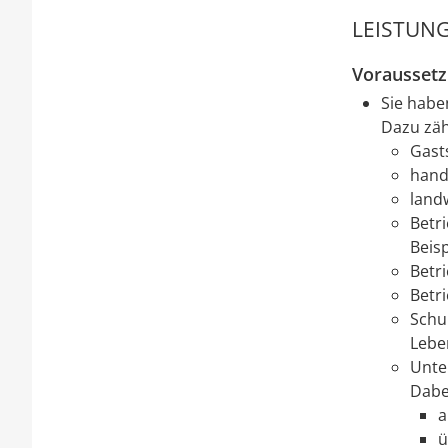
LEISTUNG
Vorausset
Sie habe
Dazu zä
Gast
handw
land
Betr
Beis
Betri
Betri
Schu
Lebe
Unte
Dabei
a
ü