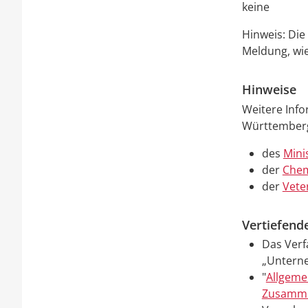
keine
Hinweis: Die
Meldung, wi
Hinweise
Weitere Inf
Württemberg 
des
Mini
der
Chem
der
Vete
Vertiefend
Das Verf
„Untern
"
Allgeme
Zusamme