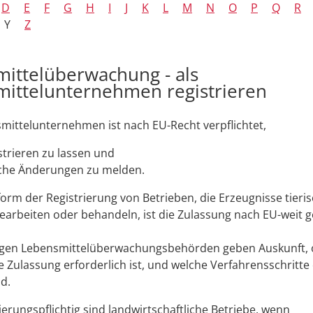
D
E
F
G
H
I
J
K
L
M
N
O
P
Q
R
Y
Z
ittelüberwachung - als
ittelunternehmen registrieren
mittelunternehmen ist nach EU-Recht verpflichtet,
strieren zu lassen und
che Änderungen zu melden.
orm der Registrierung von Betrieben, die Erzeugnisse tieri
arbeiten oder behandeln, ist die Zulassung nach EU-weit 
igen Lebensmittelüberwachungsbehörden geben Auskunft, 
ine Zulassung erforderlich ist, und welche Verfahrensschritte
d.
rierungspflichtig sind landwirtschaftliche Betriebe, wenn