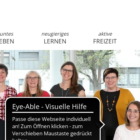
untes
neugieriges
aktive
EBEN
LERNEN
FREIZEIT
anmelden