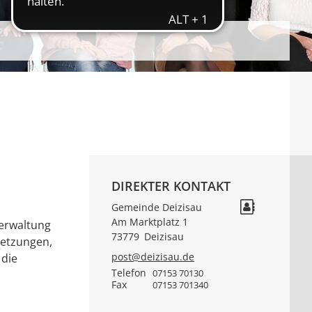
DIREKTER KONTAKT
Gemeinde Deizisau
Am Marktplatz 1
verwaltung
73779
Deizisau
setzungen,
post@deizisau.de
 die
Telefon
07153 70130
Fax
07153 701340