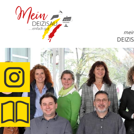
mei
DEIZI