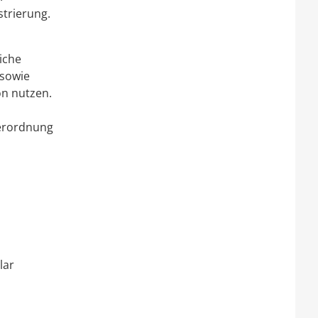
strierung.
iche
 sowie
n nutzen.
Verordnung
lar