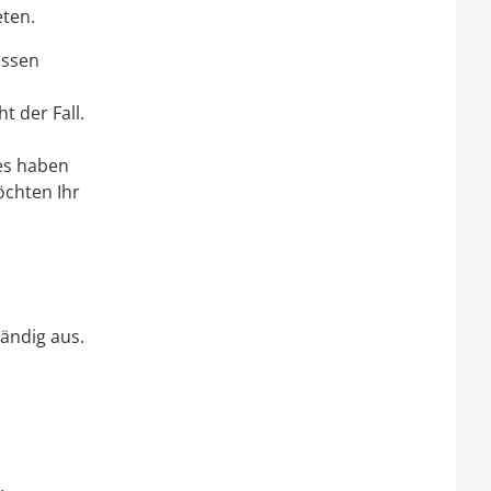
eten.
issen
t der Fall.
 es haben
öchten Ihr
tändig aus.
.