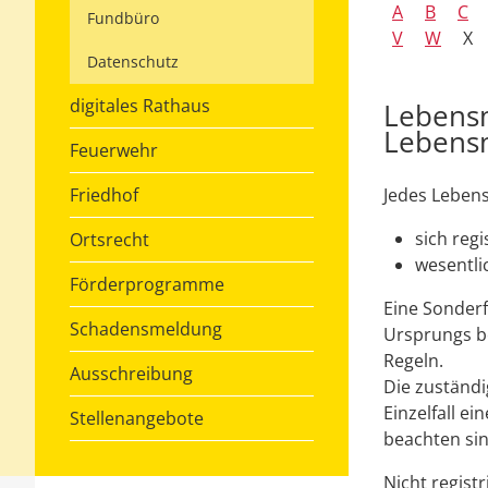
A
B
C
Fundbüro
V
W
X
Datenschutz
digitales Rathaus
Lebensm
Lebensm
Feuerwehr
Friedhof
Jedes Lebens
sich regi
Ortsrecht
wesentli
Förderprogramme
Eine Sonderf
Schadensmeldung
Ursprungs be
Regeln.
Ausschreibung
Die zuständ
Einzelfall e
Stellenangebote
beachten sin
Nicht regist