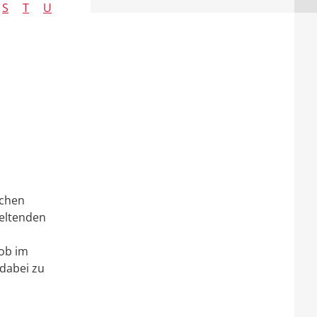
S
T
U
schen
geltenden
ob im
 dabei zu