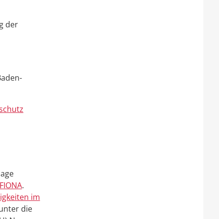
g der
Baden-
schutz
lage
 FIONA
.
igkeiten im
 unter die