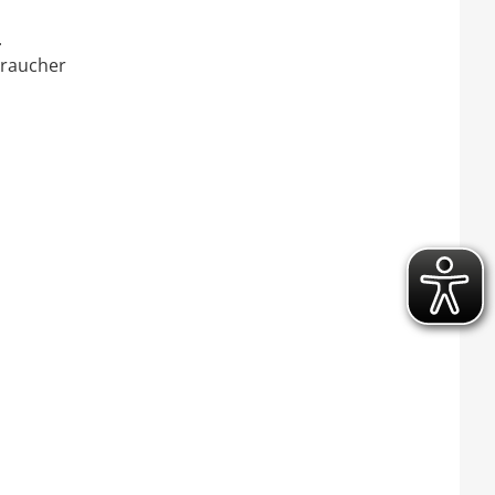
.
braucher