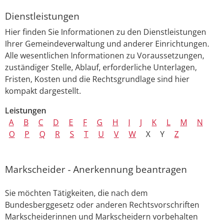
Dienstleistungen
Hier finden Sie Informationen zu den Dienstleistungen
Ihrer Gemeindeverwaltung und anderer Einrichtungen.
Alle wesentlichen Informationen zu Voraussetzungen,
zuständiger Stelle, Ablauf, erforderliche Unterlagen,
Fristen, Kosten und die Rechtsgrundlage sind hier
kompakt dargestellt.
Leistungen
A
B
C
D
E
F
G
H
I
J
K
L
M
N
O
P
Q
R
S
T
U
V
W
X
Y
Z
Markscheider - Anerkennung beantragen
Sie möchten Tätigkeiten, die nach dem
Bundesberggesetz oder anderen Rechtsvorschriften
Markscheiderinnen und Markscheidern vorbehalten