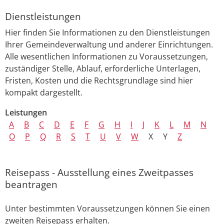
Dienstleistungen
Hier finden Sie Informationen zu den Dienstleistungen
Ihrer Gemeindeverwaltung und anderer Einrichtungen.
Alle wesentlichen Informationen zu Voraussetzungen,
zuständiger Stelle, Ablauf, erforderliche Unterlagen,
Fristen, Kosten und die Rechtsgrundlage sind hier
kompakt dargestellt.
Leistungen
A
B
C
D
E
F
G
H
I
J
K
L
M
N
O
P
Q
R
S
T
U
V
W
X
Y
Z
Reisepass - Ausstellung eines Zweitpasses
beantragen
Unter bestimmten Voraussetzungen können Sie einen
zweiten Reisepass erhalten.