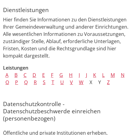
Dienstleistungen
Hier finden Sie Informationen zu den Dienstleistungen
Ihrer Gemeindeverwaltung und anderer Einrichtungen.
Alle wesentlichen Informationen zu Voraussetzungen,
zuständiger Stelle, Ablauf, erforderliche Unterlagen,
Fristen, Kosten und die Rechtsgrundlage sind hier
kompakt dargestellt.
Leistungen
A
B
C
D
E
F
G
H
I
J
K
L
M
N
O
P
Q
R
S
T
U
V
W
X
Y
Z
Datenschutzkontrolle -
Datenschutzbeschwerde einreichen
(personenbezogen)
Öffentliche und private Institutionen erheben,