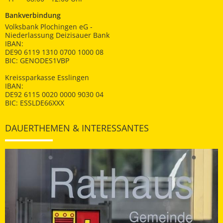
Bankverbindung
Volksbank Plochingen eG -
Niederlassung Deizisauer Bank
IBAN:
DE90 6119 1310 0700 1000 08
BIC: GENODES1VBP
Kreissparkasse Esslingen
IBAN:
DE92 6115 0020 0000 9030 04
BIC: ESSLDE66XXX
DAUERTHEMEN & INTERESSANTES