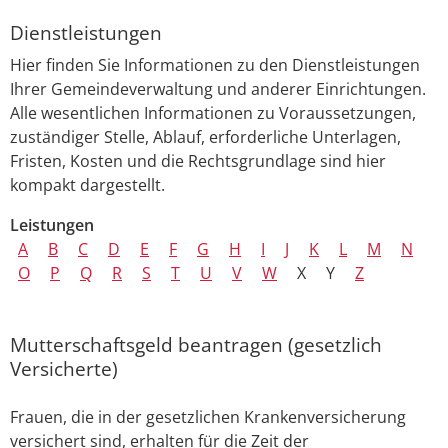
Dienstleistungen
Hier finden Sie Informationen zu den Dienstleistungen
Ihrer Gemeindeverwaltung und anderer Einrichtungen.
Alle wesentlichen Informationen zu Voraussetzungen,
zuständiger Stelle, Ablauf, erforderliche Unterlagen,
Fristen, Kosten und die Rechtsgrundlage sind hier
kompakt dargestellt.
Leistungen
A
B
C
D
E
F
G
H
I
J
K
L
M
N
O
P
Q
R
S
T
U
V
W
X
Y
Z
Mutterschaftsgeld beantragen (gesetzlich
Versicherte)
Frauen, die in der gesetzlichen Krankenversicherung
versichert sind, erhalten für die Zeit der