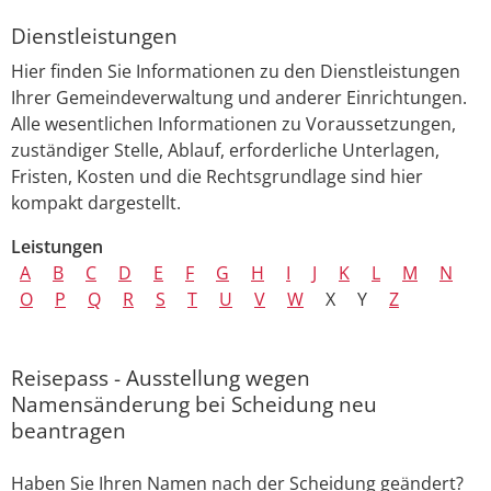
Dienstleistungen
Hier finden Sie Informationen zu den Dienstleistungen
Ihrer Gemeindeverwaltung und anderer Einrichtungen.
Alle wesentlichen Informationen zu Voraussetzungen,
zuständiger Stelle, Ablauf, erforderliche Unterlagen,
Fristen, Kosten und die Rechtsgrundlage sind hier
kompakt dargestellt.
Leistungen
A
B
C
D
E
F
G
H
I
J
K
L
M
N
O
P
Q
R
S
T
U
V
W
X
Y
Z
Reisepass - Ausstellung wegen
Namensänderung bei Scheidung neu
beantragen
Haben Sie Ihren Namen nach der Scheidung geändert?