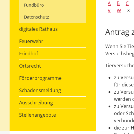
A
B
C
Fundbüro
V
W
X
Datenschutz
digitales Rathaus
Antrag 
Feuerwehr
Wenn Sie Tie
Friedhof
Versuchsbeg
Tierversuche
Ortsrecht
zu Versu
Förderprogramme
für dies
Schadensmeldung
zu Versu
werden o
Ausschreibung
zu Versu
oder Sch
Stellenangebote
verbunde
die zur 