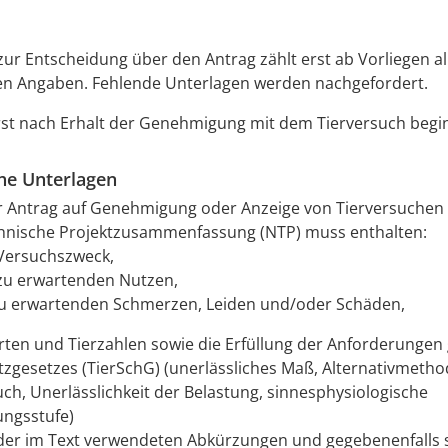
s zur Entscheidung über den Antrag zählt erst ab Vorliegen al
hen Angaben.
Fehlende Unterlagen werden nachgefordert.
rst nach Erhalt der Genehmigung mit dem Tierversuch begi
che Unterlagen
 Antrag auf Genehmigung oder Anzeige von Tierversuchen
hnische Projektzusammenfassung (NTP) muss enthalten:
Versuchszweck,
zu erwartenden Nutzen,
zu erwartenden Schmerzen, Leiden und/oder Schäden,
arten und Tierzahlen sowie die Erfüllung der Anforderunge
tzgesetzes (TierSchG) (unerlässliches Maß, Alternativmeth
uch, Unerlässlichkeit der Belastung, sinnesphysiologische
ungsstufe)
der im Text verwendeten Abkürzungen und gegebenenfalls 