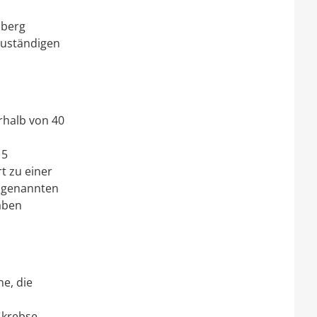
mberg
zuständigen
rhalb von 40
15
t zu einer
r genannten
aben
e, die
ßkrebse