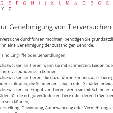
D
E
F
G
H
I
J
K
L
M
N
O
P
Q
R
Y
Z
zur Genehmigung von Tierversuchen
rversuche durchführen möchten, benötigen Sie grundsätzli
inn eine Genehmigung der zuständigen Behörde.
 sind Eingriffe oder Behandlungen
chszwecken an Tieren, wenn sie mit Schmerzen, Leiden od
e Tiere verbunden sein können,
chszwecken an Tieren, die dazu führen können, dass Tiere
der schlüpfen, die Schmerzen, Leiden oder Schäden erleid
chszwecken am Erbgut von Tieren, wenn sie mit Schmerzen
äden für die erbgutveränderten Tiere oder deren Trägertie
n sein können,
Herstellung, Gewinnung, Aufbewahrung oder Vermehrung vo