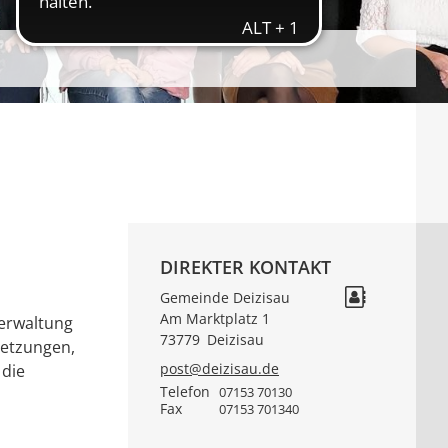
DIREKTER KONTAKT
Gemeinde Deizisau
Am Marktplatz 1
verwaltung
73779
Deizisau
setzungen,
post@deizisau.de
 die
Telefon
07153 70130
Fax
07153 701340