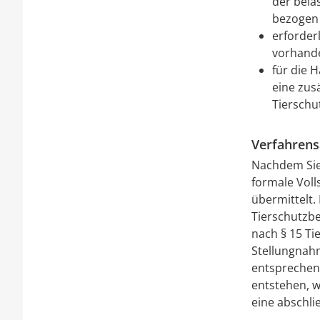
der bela
bezogen
erforder
vorhand
für die 
eine zus
Tierschu
Verfahrens
Nachdem Sie 
formale Voll
übermittelt.
Tierschutzbe
nach § 15 Ti
Stellungnah
entsprechend
entstehen, w
eine abschli