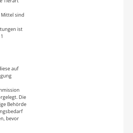
e Tierart
Mittel sind
tungen ist
11
iese auf
tigung
ommission
rgelegt. Die
ige Behörde
ungsbedarf
en, bevor