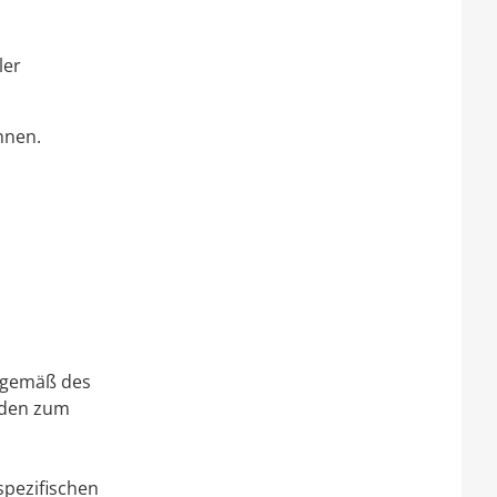
ler
nnen.
n gemäß des
oden zum
spezifischen