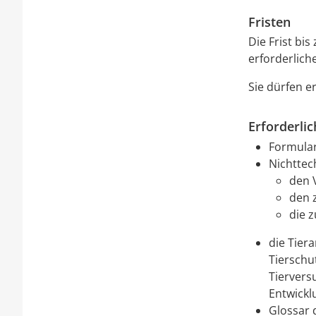
Fristen
Die Frist bi
erforderlic
Sie dürfen e
Erforderli
Formular
Nichttec
den 
den 
die 
die Tier
Tierschu
Tiervers
Entwickl
Glossar 