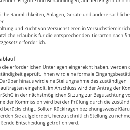
stenden Eingriffe und Behandlungen, auf den Eingriff und di
liche Räumlichkeiten, Anlagen, Geräte und andere sachliche 
en
Haltung und Zucht von Versuchstieren in Versuchstiereinrich
ätzliche Erlaubnis für die entsprechenden Tierarten nach § 
tzgesetz erforderlich.
ablauf
die erforderlichen Unterlagen eingereicht haben, werden d
ständigkeit geprüft. Ihnen wird eine formale Eingangsbestä
Darüber hinaus wird eine Stellungnahme des zuständigen
auftragten eingeholt.
Im Anschluss wird der Antrag der K
erSchG in der nächstmöglichen Sitzung zur Begutachtung vo
me der Kommission wird bei der Prüfung durch die zuständ
 berücksichtigt. Sollten Rückfragen beziehungsweise Klär
erden Sie aufgefordert, hierzu schriftlich Stellung zu nehm
eßende Entscheidung getroffen wird.