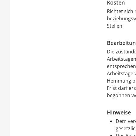
Kosten
Richtet sic
beziehungsw
Stellen.
Bearbeitu
Die zuständi
Arbeitstagen
entsprechend
Arbeitstage 
Hemmung bez
Frist darf e
begonnen w
Hinweise
Dem vere
gesetzli
Der Anze