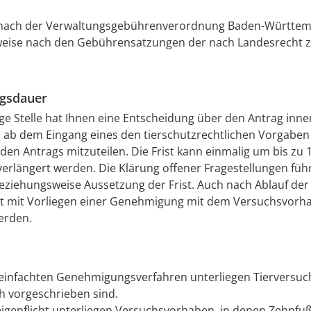
h nach der Verwaltungsgebührenverordnung Baden-Württe
eise nach den Gebührensatzungen der nach Landesrecht 
ngsdauer
ge Stelle hat Ihnen eine Entscheidung über den Antrag inne
 ab dem Eingang eines den tierschutzrechtlichen Vorgaben
en Antrags mitzuteilen. Die Frist kann einmalig um bis zu 
verlängert werden. Die Klärung offener Fragestellungen führ
iehungsweise Aussetzung der Frist. Auch nach Ablauf de
rst mit Vorliegen einer Genehmigung mit dem Versuchsvorh
erden.
infachten Genehmigungsverfahren unterliegen Tierversuch
ch vorgeschrieben sind.
igepflicht unterliegen Versuchsvorhaben, in denen Zehnfu