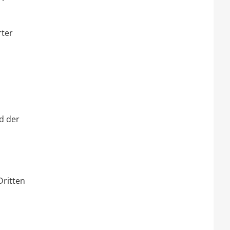
rter
d der
Dritten