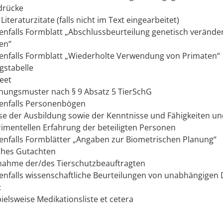
drücke
 Literaturzitate (falls nicht im Text eingearbeitet)
nfalls Formblatt „Abschlussbeurteilung genetisch verände
ien“
nfalls
Formblatt „Wiederholte Verwendung von Primaten“
gstabelle
eet
nungsmuster nach § 9 Absatz 5 TierSchG
nfalls
Personenbögen
e der Ausbildung sowie der Kenntnisse und Fähigkeiten un
rimentellen Erfahrung der beteiligten Personen
nfalls
Formblätter „Angaben zur Biometrischen Planung“
sches Gutachten
nahme der/des Tierschutzbeauftragten
nfalls
wissenschaftliche Beurteilungen von unabhängigen 
:
ielsweise Medikationsliste et cetera