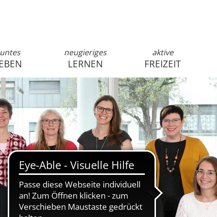
untes
neugieriges
aktive
EBEN
LERNEN
FREIZEIT
anmelden