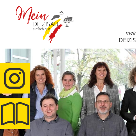
mei
DEIZI