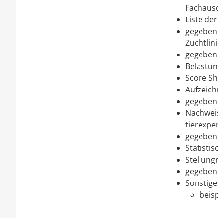
Fachaus
Liste der
gegebene
Zuchtlin
g
egebene
Belastun
Score Sh
Aufzeich
g
egebene
Nachweis
tierexpe
g
egebene
Statisti
Stellung
g
egebene
Sonstige
beisp