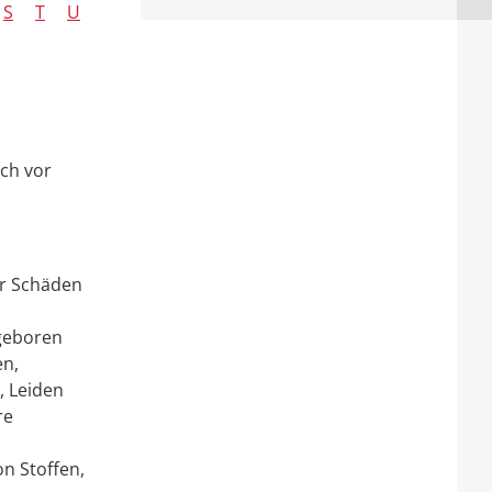
S
T
U
ch vor
er Schäden
 geboren
en,
, Leiden
re
n Stoffen,