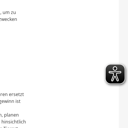
, um zu
szwecken
hren ersetzt
gewinn ist
n, planen
hinsichtlich