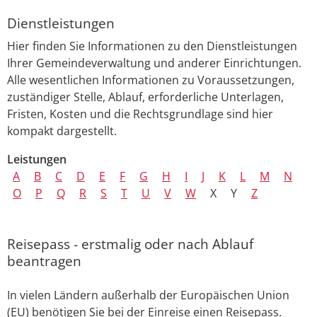
Dienstleistungen
Hier finden Sie Informationen zu den Dienstleistungen
Ihrer Gemeindeverwaltung und anderer Einrichtungen.
Alle wesentlichen Informationen zu Voraussetzungen,
zuständiger Stelle, Ablauf, erforderliche Unterlagen,
Fristen, Kosten und die Rechtsgrundlage sind hier
kompakt dargestellt.
Leistungen
A
B
C
D
E
F
G
H
I
J
K
L
M
N
O
P
Q
R
S
T
U
V
W
X
Y
Z
Reisepass - erstmalig oder nach Ablauf
beantragen
In vielen Ländern außerhalb der Europäischen Union
(EU) benötigen Sie bei der Einreise einen Reisepass
.