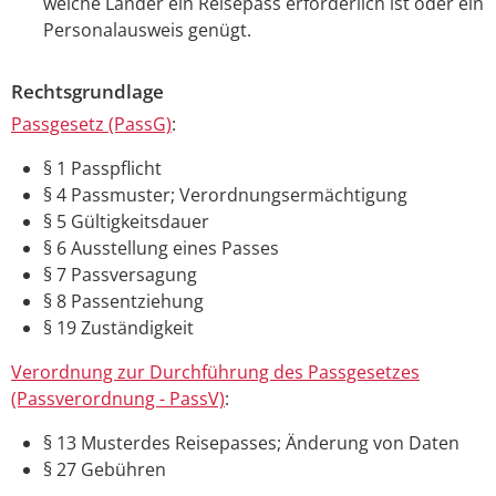
welche Länder ein Reisepass erforderlich ist oder ein
Personalausweis genügt.
Rechtsgrundlage
Passgesetz (PassG)
:
§ 1
Passpflicht
§ 4 Passmuster; Verordnungsermächtigung
§ 5 Gültigkeitsdauer
§ 6 Ausstellung eines Passes
§ 7 Passversagung
§ 8 Passentziehung
§ 19 Zuständigkeit
Verordnung zur Durchführung des Passgesetzes
(Passverordnung - PassV)
:
§ 13
Musterdes Reisepasses; Änderung von Daten
§ 27
Gebühren