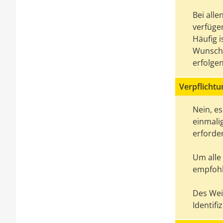
Bei all
verfüge
Häufig i
Wunsch-
erfolgen
Verpflicht
Nein, es
einmalig
erforder
Um alle
empfohl
Des Weit
Identifi