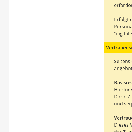
erforder
Erfolgt
Persona
"digita
Vertrauens
Seitens
angebot
Basisreg
Hierfür
Diese Z
und ver
Vertrau
Dieses 