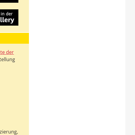
te der
tellung
izierung,