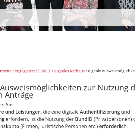
rtseite
/
engagierter SERVICE
/
digitales Rathaus
/
digitale Ausweismöglichke
e Ausweismöglichkeiten zur Nutzung 
en Anträge
en Sie:
re und Leistungen
, die eine digitale
Authentifizierung
und
ung
erfordern, ist die Nutzung der
BundID
(Privatpersonen)
nskonto
(Firmen, juristische Personen etc.)
erforderlich
.