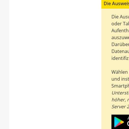
Die Auswei
Die Aus
oder Tab
Aufentha
auszuwe
Darüber
Datenau
identif
Wählen 
und ins
Smartph
Unterst
höher, 
Server 2