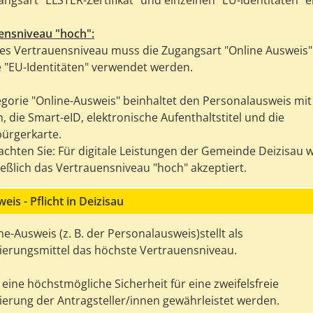
ngsart "ELSTER-Zertifikat" und einzelnen "EU-Identitäten" e
ensniveau "hoch":
ses Vertrauensniveau muss die Zugangsart "Online Ausweis"
e "EU-Identitäten" verwendet werden.
egorie "Online-Ausweis" beinhaltet den Personalausweis mit
, die Smart-eID, elektronische Aufenthaltstitel und die
ürgerkarte.
eachten Sie: Für digitale Leistungen der Gemeinde Deizisau 
ießlich das Vertrauensniveau "hoch" akzeptiert.
eis - Pflicht in Deizisau
ne-Ausweis (z. B. der Personalausweis)stellt als
izierungsmittel das höchste Vertrauensniveau.
eine höchstmögliche Sicherheit für eine zweifelsfreie
zierung der Antragsteller/innen gewährleistet werden.