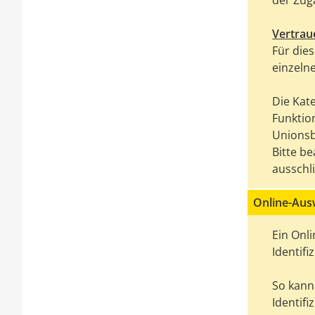
der Zuga
Vertrau
Für die
einzeln
Die Kat
Funktion
Unionsb
Bitte b
ausschl
Online-Ausw
Ein Onli
Identif
So kann 
Identifi