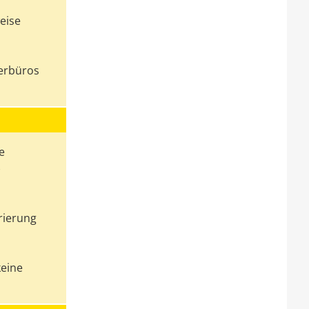
eise
r
erbüros
e
)
rierung
keine