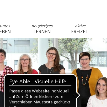
untes
neugieriges
aktive
EBEN
LERNEN
FREIZEIT
anmelden