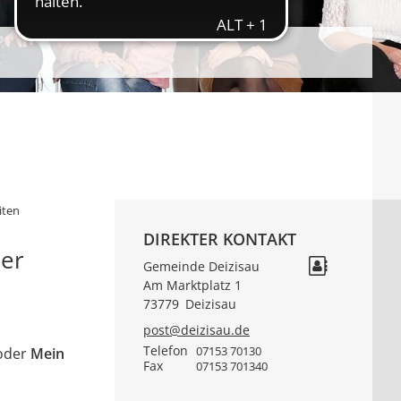
iten
DIREKTER KONTAKT
der
Gemeinde Deizisau
Am Marktplatz 1
73779
Deizisau
post@deizisau.de
Telefon
07153 70130
 oder
Mein
Fax
07153 701340