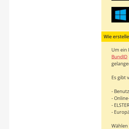
Wie erstell
Um ein 
BundID
gelange
Es gibt 
- Benut
- Onlin
- ELSTER
- Europ
Wählen S