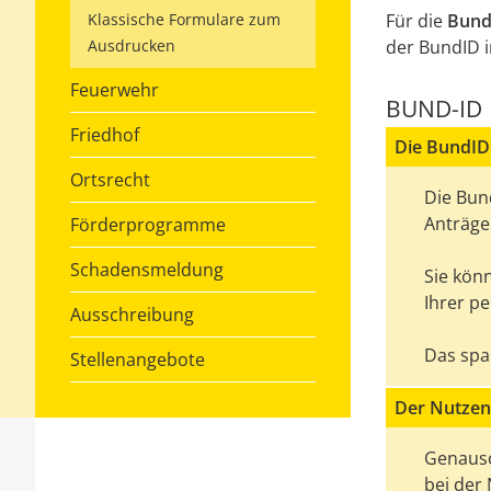
Klassische Formulare zum
Für die
Bund
Ausdrucken
der BundID 
Feuerwehr
BUND-ID
Friedhof
Die BundID
Ortsrecht
Die Bund
Anträge 
Förderprogramme
Schadensmeldung
Sie kön
Ihrer p
Ausschreibung
Das spar
Stellenangebote
Der Nutzen
Genauso
bei der 