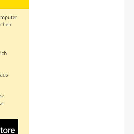
Computer
ischen
ich
 aus
er
ws