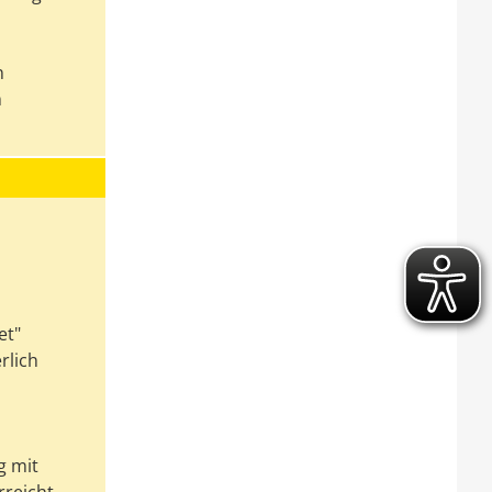
n
n
et"
rlich
g mit