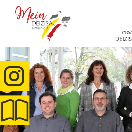
mei
DEIZI