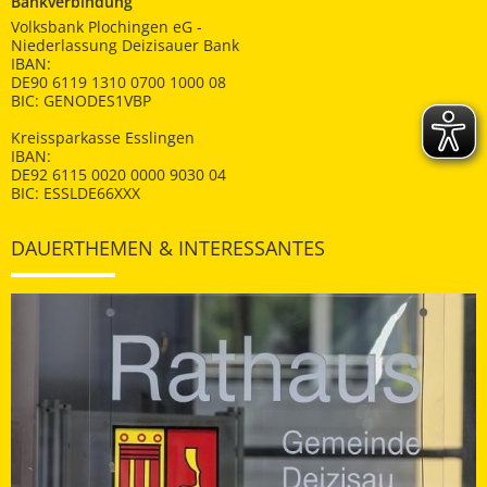
Bankverbindung
Volksbank Plochingen eG -
Niederlassung Deizisauer Bank
IBAN:
DE90 6119 1310 0700 1000 08
BIC: GENODES1VBP
Kreissparkasse Esslingen
IBAN:
DE92 6115 0020 0000 9030 04
BIC: ESSLDE66XXX
DAUERTHEMEN & INTERESSANTES