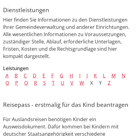
Dienstleistungen
Hier finden Sie Informationen zu den Dienstleistungen
Ihrer Gemeindeverwaltung und anderer Einrichtungen.
Alle wesentlichen Informationen zu Voraussetzungen,
zuständiger Stelle, Ablauf, erforderliche Unterlagen,
Fristen, Kosten und die Rechtsgrundlage sind hier
kompakt dargestellt.
Leistungen
A
B
C
D
E
F
G
H
I
J
K
L
M
N
O
P
Q
R
S
T
U
V
W
X
Y
Z
Reisepass - erstmalig für das Kind beantragen
Für Auslandsreisen benötigen Kinder ein
Ausweisdokument. Dafür kommen bei Kindern mit
deutscher Staatsangehörigkeit verschiedene