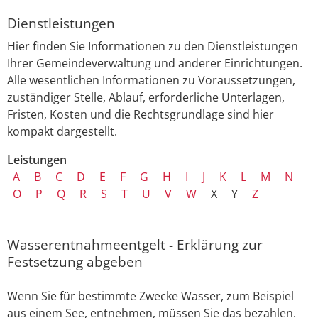
Dienstleistungen
Hier finden Sie Informationen zu den Dienstleistungen
Ihrer Gemeindeverwaltung und anderer Einrichtungen.
Alle wesentlichen Informationen zu Voraussetzungen,
zuständiger Stelle, Ablauf, erforderliche Unterlagen,
Fristen, Kosten und die Rechtsgrundlage sind hier
kompakt dargestellt.
Leistungen
A
B
C
D
E
F
G
H
I
J
K
L
M
N
O
P
Q
R
S
T
U
V
W
X
Y
Z
Wasserentnahmeentgelt - Erklärung zur
Festsetzung abgeben
Wenn Sie für bestimmte Zwecke Wasser
, zum Beispiel
aus einem See,
entnehmen, müssen Sie das bezahlen.