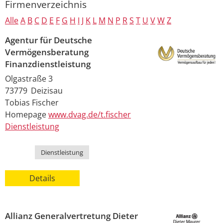
Firmenverzeichnis
Alle
A
B
C
D
E
F
G
H
I
J
K
L
M
N
P
R
S
T
U
V
W
Z
Agentur für Deutsche
Vermögensberatung
Finanzdienstleistung
Olgastraße 3
73779
Deizisau
Tobias
Fischer
Homepage
www.dvag.de/t.fischer
Dienstleistung
Kategorie
Dienstleistung
Details
Allianz Generalvertretung Dieter