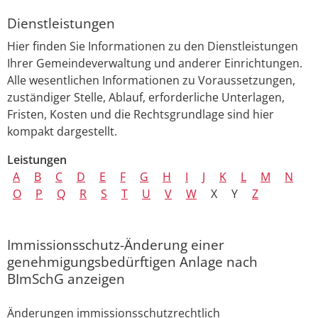
Dienstleistungen
Hier finden Sie Informationen zu den Dienstleistungen
Ihrer Gemeindeverwaltung und anderer Einrichtungen.
Alle wesentlichen Informationen zu Voraussetzungen,
zuständiger Stelle, Ablauf, erforderliche Unterlagen,
Fristen, Kosten und die Rechtsgrundlage sind hier
kompakt dargestellt.
Leistungen
A
B
C
D
E
F
G
H
I
J
K
L
M
N
O
P
Q
R
S
T
U
V
W
X
Y
Z
Immissionsschutz-Änderung einer
genehmigungsbedürftigen Anlage nach
BImSchG anzeigen
Änderungen immissionsschutzrechtlich