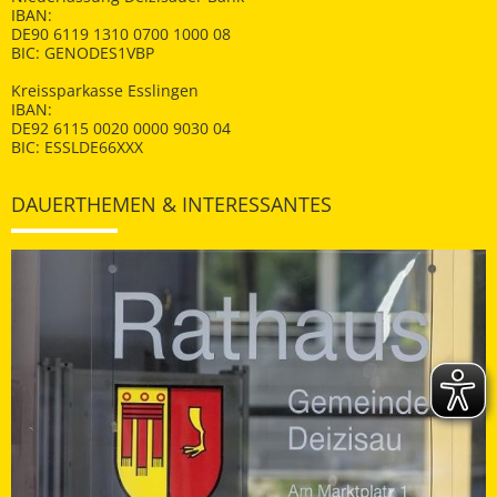
IBAN:
DE90 6119 1310 0700 1000 08
BIC: GENODES1VBP
Kreissparkasse Esslingen
IBAN:
DE92 6115 0020 0000 9030 04
BIC: ESSLDE66XXX
DAUERTHEMEN & INTERESSANTES