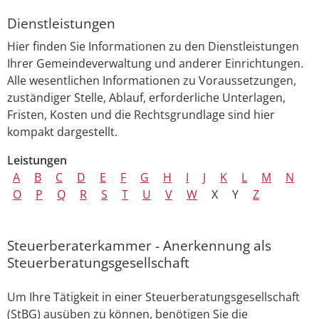
Dienstleistungen
Hier finden Sie Informationen zu den Dienstleistungen
Ihrer Gemeindeverwaltung und anderer Einrichtungen.
Alle wesentlichen Informationen zu Voraussetzungen,
zuständiger Stelle, Ablauf, erforderliche Unterlagen,
Fristen, Kosten und die Rechtsgrundlage sind hier
kompakt dargestellt.
Leistungen
A
B
C
D
E
F
G
H
I
J
K
L
M
N
O
P
Q
R
S
T
U
V
W
X
Y
Z
Steuerberaterkammer - Anerkennung als
Steuerberatungsgesellschaft
Um Ihre Tätigkeit in einer Steuerberatungsgesellschaft
(StBG) ausüben zu können, benötigen Sie die