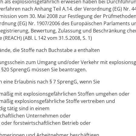
ich als explosionsgefährlich erwiesen haben bei Durchführu
verfahren nach Anhang Teil A.14. der Verordnung (EG) Nr. 4
ission vom 30. Mai 2008 zur Festlegung der Prüfmethode
rdnung (EG) Nr. 1907/2006 des Europäischen Parlaments u
Registrierung, Bewertung, Zulassung und Beschränkung ch
e (REACH) (ABl. L 142 vom 31.5.2008, S. 1)
nde, die Stoffe nach Buchstabe a enthalten
ungsschein zum Umgang und/oder Verkehr mit explosionsg
h §20 SprengG müssen Sie beantragen.
n eine Erlaubnis nach § 7 SprengG, wenn Sie
äßig mit explosionsgefährlichen Stoffen umgehen oder
äßig explosionsgefährliche Stoffe vertreiben und
ig tätig sind in einem
schaftlichen Unternehmen oder
 oder forstwirtschaftlichen Betrieb oder
hmerinnen und Arbeitnehmer beschäftigen.