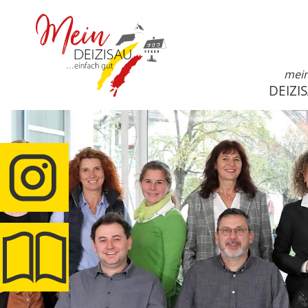
mei
DEIZI