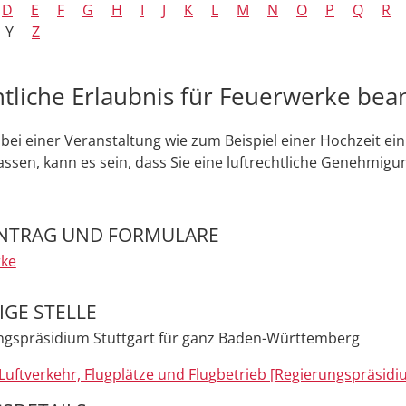
D
E
F
G
H
I
J
K
L
M
N
O
P
Q
R
Y
Z
htliche Erlaubnis für Feuerwerke bea
bei einer Veranstaltung wie zum Beispiel einer Hochzeit ei
ssen, kann es sein, dass Sie eine luftrechtliche Genehmigu
NTRAG UND FORMULARE
rke
GE STELLE
ngspräsidium Stuttgart für ganz Baden-Württemberg
 Luftverkehr, Flugplätze und Flugbetrieb [Regierungspräsidi