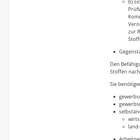
b) s
Prüf
Komm
Vero
zur 
Stoff
Gegenstä
Den Befähig
Stoffen nac
Sie benötige
gewerbsm
gewerbsm
selbständ
wirt
land-
Arbeitne