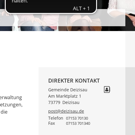
DIREKTER KONTAKT
Gemeinde Deizisau
Am Marktplatz 1
verwaltung
73779
Deizisau
setzungen,
post@deizisau.de
 die
Telefon
07153 70130
Fax
07153 701340