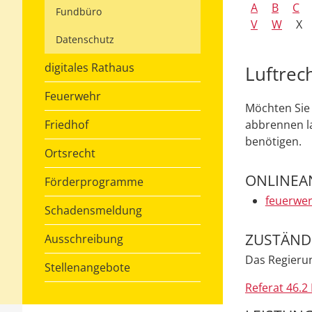
A
B
C
Fundbüro
V
W
X
Datenschutz
digitales Rathaus
Luftrec
Feuerwehr
Möchten Sie 
Friedhof
abbrennen la
benötigen.
Ortsrecht
ONLINEA
Förderprogramme
feuerwe
Schadensmeldung
ZUSTÄNDI
Ausschreibung
Das Regieru
Stellenangebote
Referat 46.2