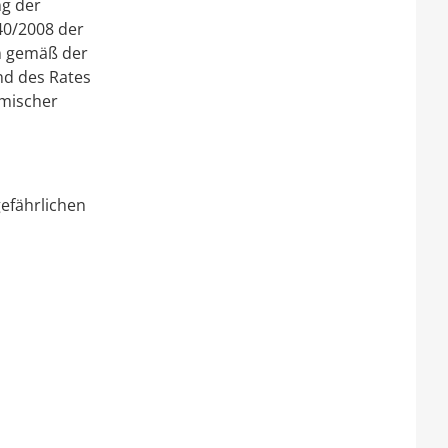
ng der
40/2008 der
n gemäß der
nd des Rates
emischer
efährlichen