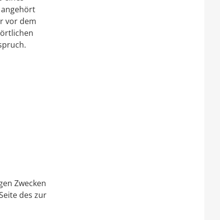
i angehört
ar vor dem
örtlichen
spruch.
igen Zwecken
Seite des zur