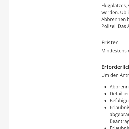
Flugplatzes,
werden. Übl
Abbrennen b
Polizei. Das
Fristen
Mindestens d
Erforderli
Um den Antra
Abbrenn
Detailli
Befähigu
Erlaubni
abgebran
Beantrag
Erlaubni