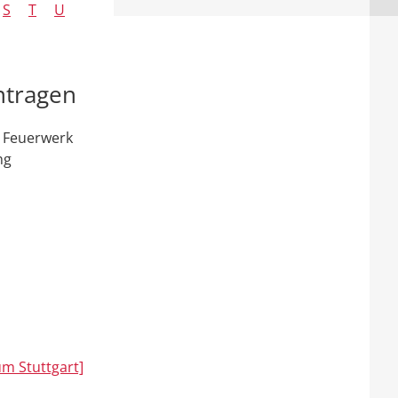
S
T
U
ntragen
n Feuerwerk
ng
um Stuttgart]