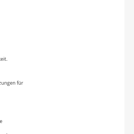
eit.
zungen für
e