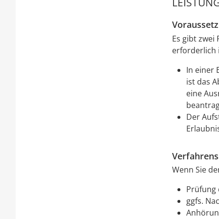
LEISTUNG
Vorausset
Es gibt zwei
erforderlich i
In einer
ist das 
eine Aus
beantrag
Der Aufs
Erlaubni
Verfahrens
Wenn Sie den
Prüfung 
ggfs. Na
Anhörun