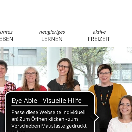
untes
neugieriges
aktive
EBEN
LERNEN
FREIZEIT
anmelden