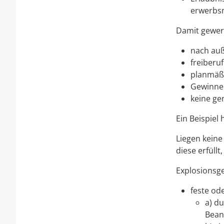
erwerbs
Damit gewerb
nach auß
freiberuf
planmäßi
Gewinner
keine ge
Ein Beispiel 
Liegen kein
diese erfüllt
Explosionsge
feste ode
a) d
Bean