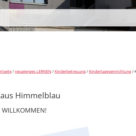
rtseite
/
neugieriges LERNEN
/
Kinderbetreuung
/
Kindertageseinrichtung
/
haus Himmelblau
H WILLKOMMEN!