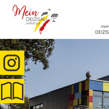
mei
DEIZI