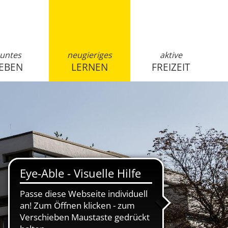
untes
neugieriges
aktive
EBEN
LERNEN
FREIZEIT
anmelden