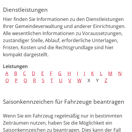
Dienstleistungen
Hier finden Sie Informationen zu den Dienstleistungen
Ihrer Gemeindeverwaltung und anderer Einrichtungen.
Alle wesentlichen Informationen zu Voraussetzungen,
zuständiger Stelle, Ablauf, erforderliche Unterlagen,
Fristen, Kosten und die Rechtsgrundlage sind hier
kompakt dargestellt.
Leistungen
A
B
C
D
E
F
G
H
I
J
K
L
M
N
O
P
Q
R
S
T
U
V
W
X
Y
Z
Saisonkennzeichen für Fahrzeuge beantragen
Wenn Sie ein Fahrzeug regelmäßig nur in bestimmten
Zeiträumen nutzen, haben Sie die Möglichkeit ein
Saisonkennzeichen zu beantragen. Dies kann der Fall