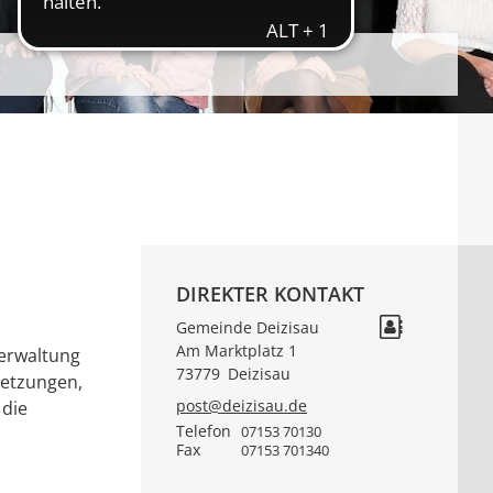
DIREKTER KONTAKT
Gemeinde Deizisau
Am Marktplatz 1
verwaltung
73779
Deizisau
setzungen,
post@deizisau.de
 die
Telefon
07153 70130
Fax
07153 701340