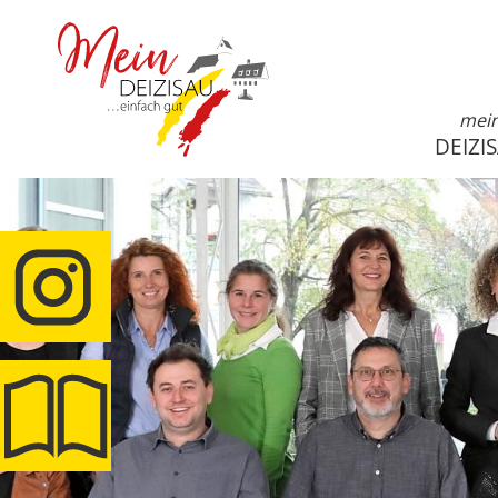
mei
DEIZI