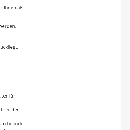
 Ihnen als
werden,
ckliegt,
ter für
tner der
um befindet,