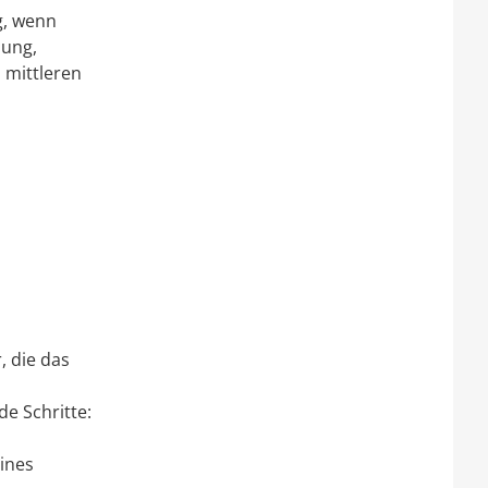
g, wenn
ung,
 mittleren
, die das
e Schritte:
ines