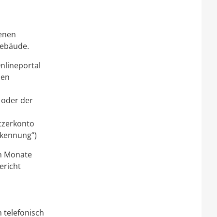
senen
gebäude.
nlineportal
nen
 oder der
utzerkonto
rkennung“)
un Monate
ericht
 telefonisch