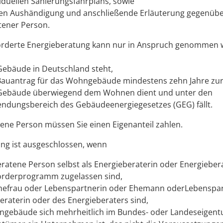
viduellen Sanierungsfahrplans, sowie
en Aushändigung und anschließende Erläuterung gegenüber
tener Person.
örderte Energieberatung kann nur in Anspruch genommen 
Gebäude in Deutschland steht,
Bauantrag für das Wohngebäude mindestens zehn Jahre zurü
Gebäude überwiegend dem Wohnen dient und unter den
ndungsbereich des Gebäudeenergiegesetzes (GEG) fällt.
tene Person müssen Sie einen Eigenanteil zahlen.
ng ist ausgeschlossen, wenn
beratene Person selbst als Energieberaterin oder Energiebera
örderprogramm zugelassen sind,
Ehefrau oder Lebenspartnerin oder Ehemann oderLebenspar
eraterin oder des Energieberaters sind,
gebäude sich mehrheitlich im Bundes- oder Landeseigent