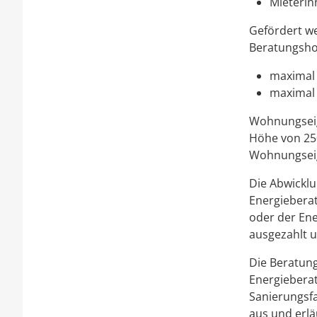
Mieterin
Gefördert we
Beratungsho
maximal 
maximal
Wohnungseig
Höhe von 25
Wohnungsei
Die Abwicklu
Energieberat
oder der En
ausgezahlt u
Die Beratun
Energieberat
Sanierungsfa
aus und erlä