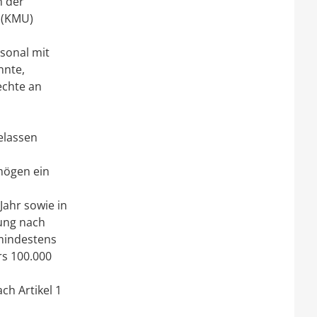
n der
 (KMU)
sonal mit
nnte,
echte an
elassen
mögen ein
ahr sowie in
ung nach
 mindestens
rs 100.000
h Artikel 1