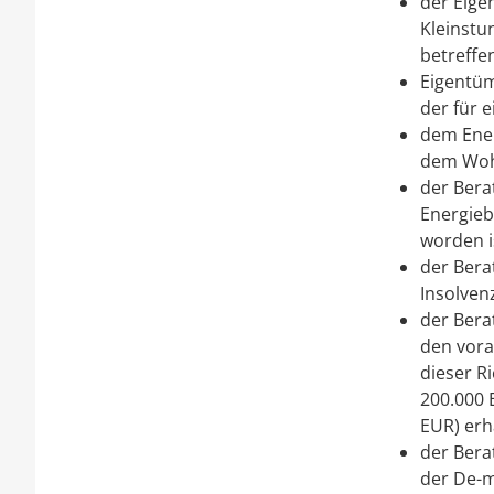
der Eige
Kleinstu
betreffen
Eigentüm
der für 
dem Ener
dem Woh
der Bera
Energieb
worden i
der Bera
Insolven
der Bera
den vora
dieser R
200.000 
EUR) erh
der Bera
der De-m