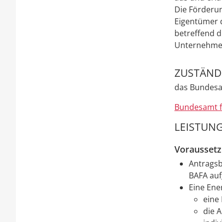
Die Förderu
Eigentümer 
betreffend d
Unternehmen
ZUSTÄNDI
das Bundesam
Bundesamt fü
LEISTUNG
Vorausset
Antragsb
BAFA auf
Eine Ene
eine
die 