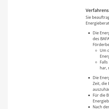
Verfahrens
Sie beauftra
Energiebera
Die Ener
des BAFA
Förderbe
Um d
Ener
Fall
har,
Die Ener
Zeit, di
auszuhän
Für die 
Energieb
Nach dem