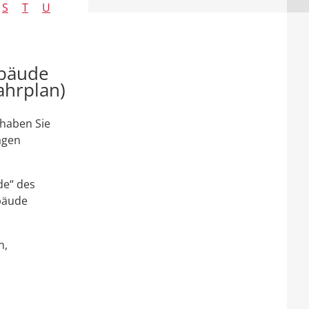
S
T
U
ebäude
ahrplan)
 haben Sie
agen
e“ des
bäude
n,