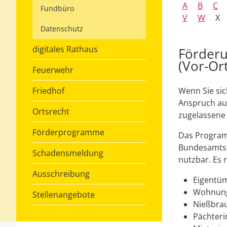
A
B
C
Fundbüro
V
W
X
Datenschutz
digitales Rathaus
Förderu
(Vor-Or
Feuerwehr
Friedhof
Wenn Sie si
Anspruch auf
Ortsrecht
zugelassene 
Förderprogramme
Das Program
Bundesamts f
Schadensmeldung
nutzbar. Es r
Ausschreibung
Eigentüm
Wohnung
Stellenangebote
Nießbrau
Pächteri