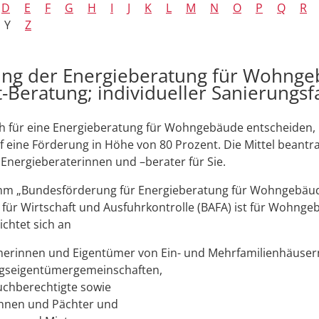
D
E
F
G
H
I
J
K
L
M
N
O
P
Q
R
Y
Z
ng der Energieberatung für Wohng
t-Beratung; individueller Sanierungsf
ch für eine Energieberatung für Wohngebäude entscheiden,
 eine Förderung in Höhe von 80 Prozent. Die Mittel beantr
Energieberaterinnen und –berater für Sie.
m „Bundesförderung für Energieberatung für Wohngebäud
ür Wirtschaft und Ausfuhrkontrolle (BAFA) ist für Wohnge
ichtet sich an
erinnen und Eigentümer von Ein- und Mehrfamilienhäuser
seigentümergemeinschaften,
chberechtigte sowie
nnen und Pächter und