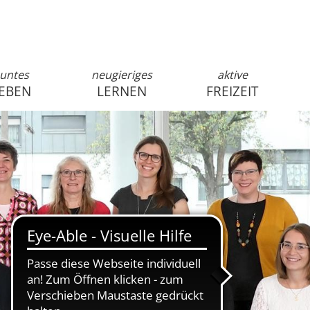
untes
neugieriges
aktive
EBEN
LERNEN
FREIZEIT
anmelden