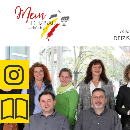
mei
DEIZI