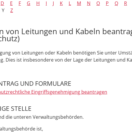
D
E
F
G
H
I
J
K
L
M
N
O
P
Q
R
Y
Z
n von Leitungen und Kabeln beantra
chutz)
egung von Leitungen oder Kabeln benötigen Sie unter Umst
 Dies ist insbesondere von der Lage der Leitungen und Ka
NTRAG UND FORMULARE
utzrechtliche Eingriffsgenehmigung beantragen
GE STELLE
ind die unteren Verwaltungsbehörden.
altungsbehörde ist,