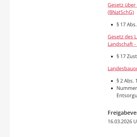
Gesetz über
(BNatSchG)
§ 17 Abs
Gesetz des 
Landschaft -
§ 17 Zus
Landesbauor
§ 2 Abs.
Nummer 4
Entsorg
Freigabev
16.03.2026 