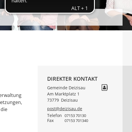
DIREKTER KONTAKT
Gemeinde Deizisau
Am Marktplatz 1
verwaltung
73779
Deizisau
setzungen,
post@deizisau.de
 die
Telefon
07153 70130
Fax
07153 701340