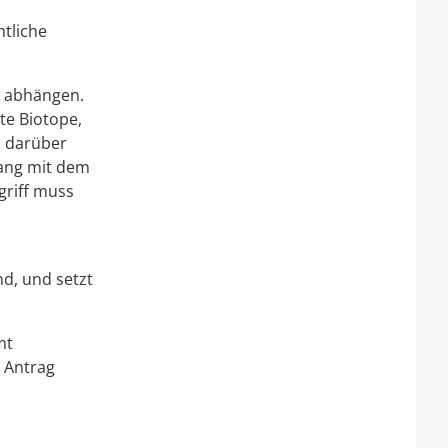
htliche
n abhängen.
zte Biotope,
n darüber
ang mit dem
griff muss
nd, und setzt
mt
 Antrag