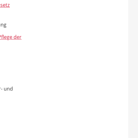
setz
ung
flege der
r- und