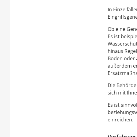
In Einzelfäll
Eingriffsge
Ob eine Gen
Es ist beisp
Wasserschut
hinaus Rege
Boden oder a
außerdem er
Ersatzmaßn
Die Behörde 
sich mit Ihn
Es ist sinnv
beziehungswe
einreichen.
Verfahrens