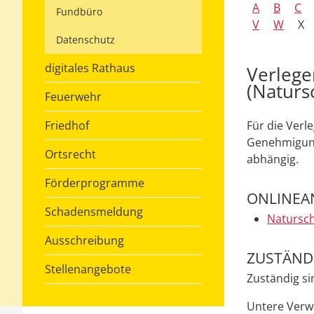
A
B
C
Fundbüro
V
W
X
Datenschutz
digitales Rathaus
Verlege
(Naturs
Feuerwehr
Friedhof
Für die Verl
Genehmigung.
Ortsrecht
abhängig.
Förderprogramme
ONLINEA
Schadensmeldung
Natursch
Ausschreibung
ZUSTÄNDI
Stellenangebote
Zuständig s
Untere Verw