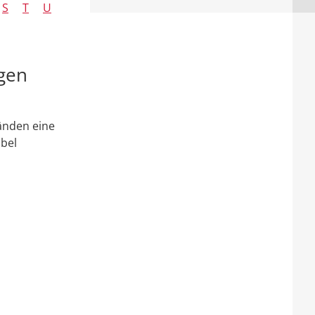
S
T
U
gen
änden eine
bel