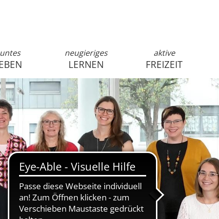
untes
neugieriges
aktive
EBEN
LERNEN
FREIZEIT
anmelden