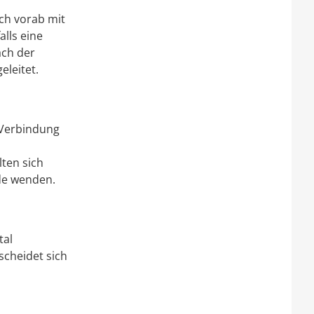
ich vorab mit
lls eine
ch der
eleitet.
n Verbindung
ten sich
de wenden.
tal
scheidet sich