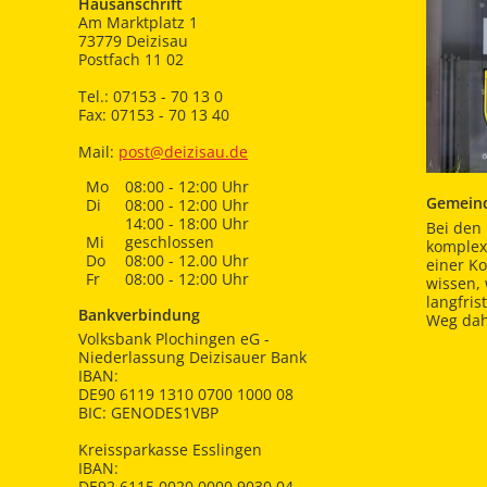
Hausanschrift
Am Marktplatz 1
73779 Deizisau
Postfach 11 02
Tel.: 07153 - 70 13 0
Fax: 07153 - 70 13 40
Mail:
post@deizisau.de
Mo
08:00 - 12:00 Uhr
Gemeind
Di
08:00 - 12:00 Uhr
14:00 - 18:00 Uhr
Bei den 
Mi
geschlossen
komplex
Do
08:00 - 12.00 Uhr
einer K
Fr
08:00 - 12:00 Uhr
wissen,
langfris
Bankverbindung
Weg dah
Volksbank Plochingen eG -
Niederlassung Deizisauer Bank
IBAN:
DE90 6119 1310 0700 1000 08
BIC: GENODES1VBP
Kreissparkasse Esslingen
IBAN:
DE92 6115 0020 0000 9030 04