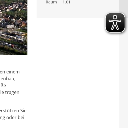
Raum
1.01
gen einem
nenbau,
oße
le tragen
erstützen Sie
ung oder bei