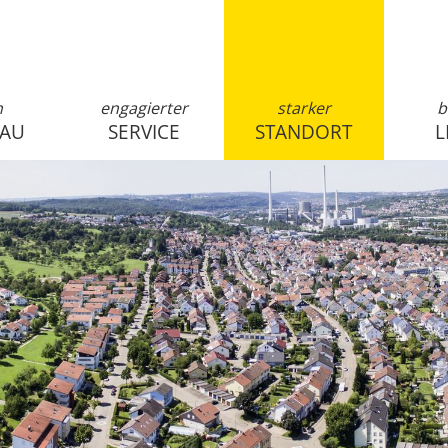
n
engagierter
starker
b
SAU
SERVICE
STANDORT
L