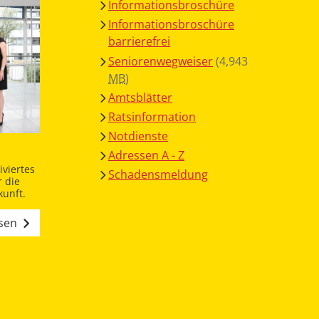
Informationsbroschüre
Informationsbroschüre
barrierefrei
Seniorenwegweiser
(4,943
MB
)
Amtsblätter
Ratsinformation
Notdienste
Adressen A - Z
viertes
Schadensmeldung
 die
unft.
esen