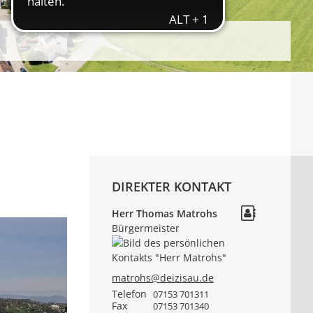
DIREKTER KONTAKT
Herr
Thomas
Matrohs
Bürgermeister
matrohs@deizisau.de
Telefon
07153 701311
Fax
07153 701340