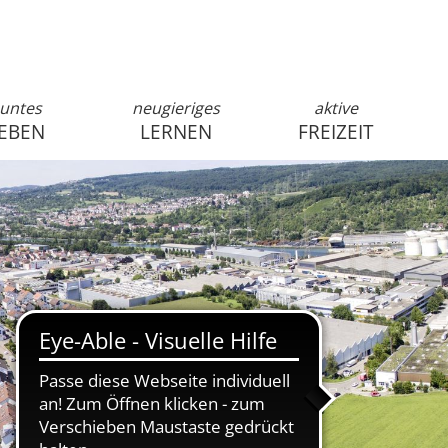
untes
neugieriges
aktive
EBEN
LERNEN
FREIZEIT
anmelden