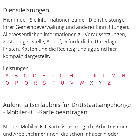
Dienstleistungen
Hier finden Sie Informationen zu den Dienstleistungen
Ihrer Gemeindeverwaltung und anderer Einrichtungen.
Alle wesentlichen Informationen zu Voraussetzungen,
zuständiger Stelle, Ablauf, erforderliche Unterlagen,
Fristen, Kosten und die Rechtsgrundlage sind hier
kompakt dargestellt.
Leistungen
A
B
C
D
E
F
G
H
I
J
K
L
M
N
O
P
Q
R
S
T
U
V
W
X
Y
Z
Aufenthaltserlaubnis für Drittstaatsangehörige
- Mobiler-ICT-Karte beantragen
Mit der Mobiler-ICT-Karte ist es möglich, Arbeitnehmer
und Arbeitnehmerinnen, die schon Inhaberin oder