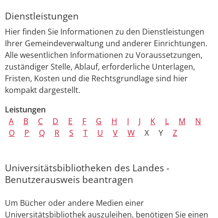
Dienstleistungen
Hier finden Sie Informationen zu den Dienstleistungen
Ihrer Gemeindeverwaltung und anderer Einrichtungen.
Alle wesentlichen Informationen zu Voraussetzungen,
zuständiger Stelle, Ablauf, erforderliche Unterlagen,
Fristen, Kosten und die Rechtsgrundlage sind hier
kompakt dargestellt.
Leistungen
A
B
C
D
E
F
G
H
I
J
K
L
M
N
O
P
Q
R
S
T
U
V
W
X
Y
Z
Universitätsbibliotheken des Landes -
Benutzerausweis beantragen
Um Bücher oder andere Medien einer
Universitätsbibliothek auszuleihen, benötigen Sie einen