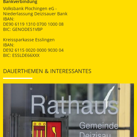
Bankverbindung
Volksbank Plochingen eG -
Niederlassung Deizisauer Bank
IBAN:
DE90 6119 1310 0700 1000 08
BIC: GENODES1VBP
Kreissparkasse Esslingen
IBAN:
DE92 6115 0020 0000 9030 04
BIC: ESSLDE66XXX
DAUERTHEMEN & INTERESSANTES