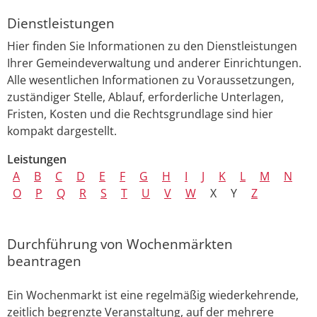
Dienstleistungen
Hier finden Sie Informationen zu den Dienstleistungen
Ihrer Gemeindeverwaltung und anderer Einrichtungen.
Alle wesentlichen Informationen zu Voraussetzungen,
zuständiger Stelle, Ablauf, erforderliche Unterlagen,
Fristen, Kosten und die Rechtsgrundlage sind hier
kompakt dargestellt.
Leistungen
A
B
C
D
E
F
G
H
I
J
K
L
M
N
O
P
Q
R
S
T
U
V
W
X
Y
Z
Durchführung von Wochenmärkten
beantragen
Ein Wochenmarkt ist eine regelmäßig wiederkehrende,
zeitlich begrenzte Veranstaltung, auf der mehrere