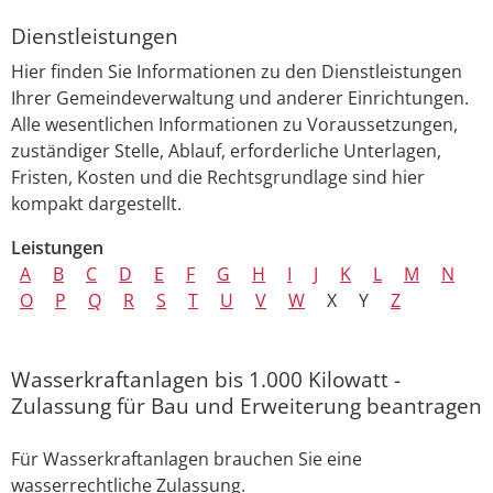
Dienstleistungen
Hier finden Sie Informationen zu den Dienstleistungen
Ihrer Gemeindeverwaltung und anderer Einrichtungen.
Alle wesentlichen Informationen zu Voraussetzungen,
zuständiger Stelle, Ablauf, erforderliche Unterlagen,
Fristen, Kosten und die Rechtsgrundlage sind hier
kompakt dargestellt.
Leistungen
A
B
C
D
E
F
G
H
I
J
K
L
M
N
O
P
Q
R
S
T
U
V
W
X
Y
Z
Wasserkraftanlagen bis 1.000 Kilowatt -
Zulassung für Bau und Erweiterung beantragen
Für Wasserkraftanlagen brauchen Sie eine
wasserrechtliche Zulassung.