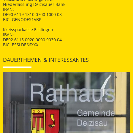
Niederlassung Deizisauer Bank
IBAN:
DE90 6119 1310 0700 1000 08
BIC: GENODES1VBP
Kreissparkasse Esslingen
IBAN:
DE92 6115 0020 0000 9030 04
BIC: ESSLDE66XXX
DAUERTHEMEN & INTERESSANTES