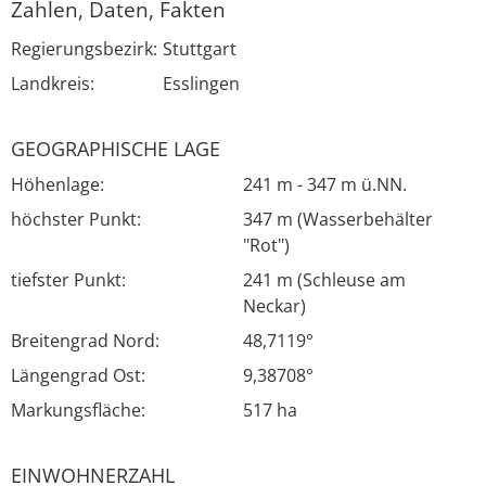
Zahlen, Daten, Fakten
Regierungsbezirk:
Stuttgart
Landkreis:
Esslingen
GEOGRAPHISCHE LAGE
Höhenlage:
241 m - 347 m ü.NN.
höchster Punkt:
347 m (Wasserbehälter
"Rot")
tiefster Punkt:
241 m (Schleuse am
Neckar)
Breitengrad Nord:
48,7119°
Längengrad Ost:
9,38708°
Markungsfläche:
517 ha
EINWOHNERZAHL