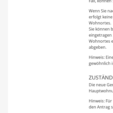
Fall, können
Wenn Sie na
erfolgt kein
Wohnortes.
Sie können 
eingetragen 
Wohnortes e
abgeben.
Hinweis:
Ein
gewöhnlich i
ZUSTÄNDI
Die neue Ge
Hauptwohnu
Hinweis: Für
den Antrag st