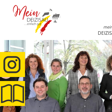
mei
DEIZI