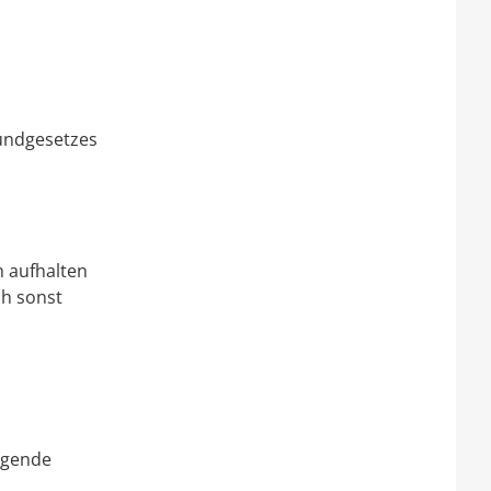
rundgesetzes
 aufhalten
ch sonst
lgende