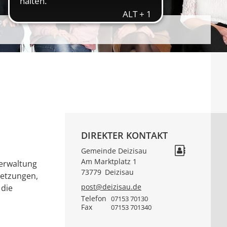
DIREKTER KONTAKT
Gemeinde Deizisau
Am Marktplatz 1
verwaltung
73779
Deizisau
setzungen,
post@deizisau.de
 die
Telefon
07153 70130
Fax
07153 701340