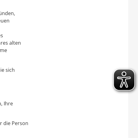
ünden,
euen
es
res alten
mme
e sich
, Ihre
r die Person