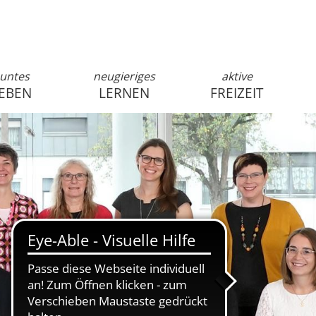
untes
neugieriges
aktive
EBEN
LERNEN
FREIZEIT
anmelden