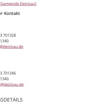
[Gemeinde Deizisau]
er Kontakt
3 701328
01340
e@deizisau.de
3 701346
01340
t@deizisau.de
SDETAILS