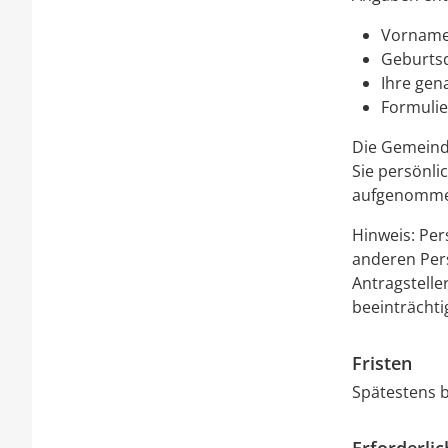
Vorname
Geburts
Ihre gen
Formulie
Die Gemeind
Sie persönli
aufgenommen,
Hinweis:
Pers
anderen Pers
Antragstelle
beeinträchti
Fristen
Spätestens b