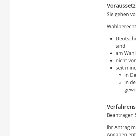
Vorausset
Sie gehen vo
Wahlberechti
Deutsche
sind,
am Wahlt
nicht vo
seit min
in D
in d
gewö
Verfahrens
Beantragen S
Ihr Antrag m
Angaben ent