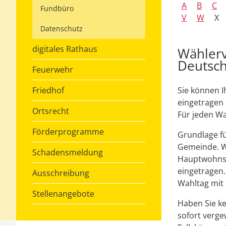
A
B
C
Fundbüro
V
W
X
Datenschutz
digitales Rathaus
Wählerv
Deutsch
Feuerwehr
Friedhof
Sie können I
eingetragen 
Ortsrecht
Für jeden Wa
Förderprogramme
Grundlage fü
Gemeinde. W
Schadensmeldung
Hauptwohnsi
eingetragen
Ausschreibung
Wahltag mit
Stellenangebote
Haben Sie ke
sofort verge