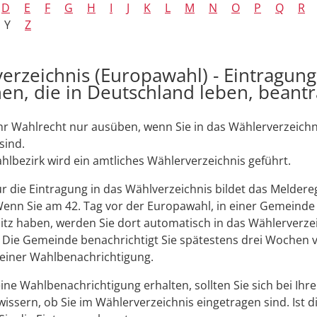
D
E
F
G
H
I
J
K
L
M
N
O
P
Q
R
Y
Z
erzeichnis (Europawahl) - Eintragun
en, die in Deutschland leben, beant
hr Wahlrecht nur ausüben, wenn Sie in das Wählerverzeichn
sind.
hlbezirk wird ein amtliches Wählerverzeichnis geführt.
r die Eintragung in das Wählverzeichnis bildet das Meldere
enn Sie am 42. Tag vor der Europawahl, in einer Gemeinde
tz haben, werden Sie dort automatisch in das Wählerverze
.
Die Gemeinde benachrichtigt Sie spätestens drei Wochen 
 einer Wahlbenachrichtigung.
ine Wahlbenachrichtigung erhalten, sollten Sie sich bei Ih
wissern, ob Sie im Wählerverzeichnis eingetragen sind. Ist d