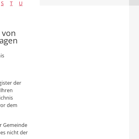
S
T
U
g von
ragen
is
gister der
 Ihren
ichnis
vor dem
rer Gemeinde
ies nicht der