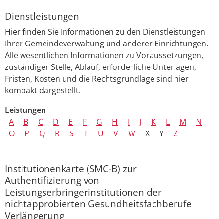
Dienstleistungen
Hier finden Sie Informationen zu den Dienstleistungen
Ihrer Gemeindeverwaltung und anderer Einrichtungen.
Alle wesentlichen Informationen zu Voraussetzungen,
zuständiger Stelle, Ablauf, erforderliche Unterlagen,
Fristen, Kosten und die Rechtsgrundlage sind hier
kompakt dargestellt.
Leistungen
A
B
C
D
E
F
G
H
I
J
K
L
M
N
O
P
Q
R
S
T
U
V
W
X
Y
Z
Institutionenkarte (SMC-B) zur
Authentifizierung von
Leistungserbringerinstitutionen der
nichtapprobierten Gesundheitsfachberufe
Verlängerung