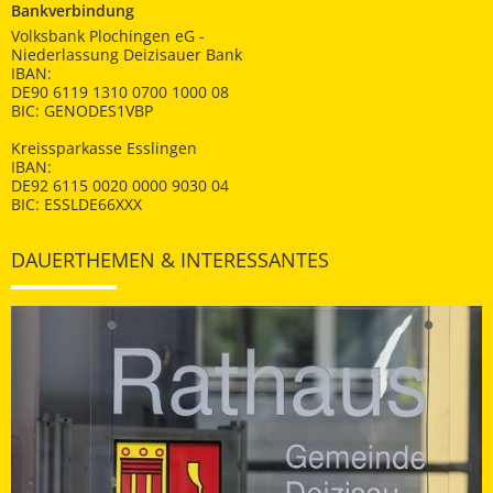
Bankverbindung
Volksbank Plochingen eG -
Niederlassung Deizisauer Bank
IBAN:
DE90 6119 1310 0700 1000 08
BIC: GENODES1VBP
Kreissparkasse Esslingen
IBAN:
DE92 6115 0020 0000 9030 04
BIC: ESSLDE66XXX
DAUERTHEMEN & INTERESSANTES