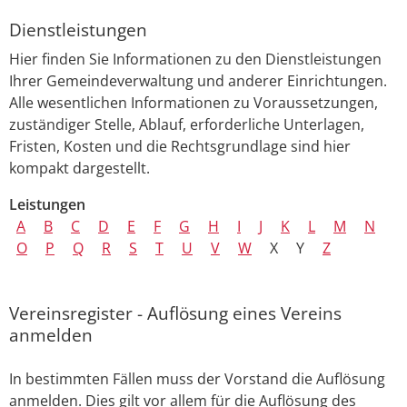
Dienstleistungen
Hier finden Sie Informationen zu den Dienstleistungen
Ihrer Gemeindeverwaltung und anderer Einrichtungen.
Alle wesentlichen Informationen zu Voraussetzungen,
zuständiger Stelle, Ablauf, erforderliche Unterlagen,
Fristen, Kosten und die Rechtsgrundlage sind hier
kompakt dargestellt.
Leistungen
A
B
C
D
E
F
G
H
I
J
K
L
M
N
O
P
Q
R
S
T
U
V
W
X
Y
Z
Vereinsregister - Auflösung eines Vereins
anmelden
In bestimmten Fällen muss der Vorstand die Auflösung
anmelden. Dies gilt vor allem für die Auflösung des