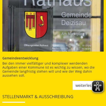
Gemeindeentwicklung
Bei den immer vielfältiger und komplexer werdenden
Aufgaben einer Kommune ist es wichtig zu wissen, wo die
Gemeinde langfristig stehen will und wie der Weg dahin
aussehen soll.
weiterlesen
STELLENMARKT & AUSSCHREIBUNG