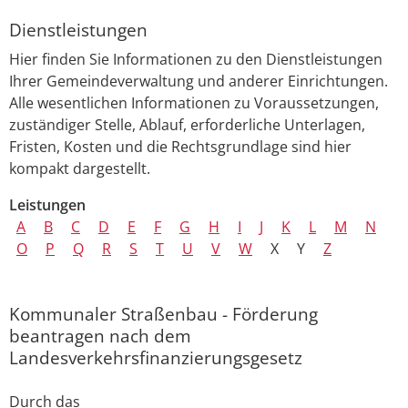
Dienstleistungen
Hier finden Sie Informationen zu den Dienstleistungen
Ihrer Gemeindeverwaltung und anderer Einrichtungen.
Alle wesentlichen Informationen zu Voraussetzungen,
zuständiger Stelle, Ablauf, erforderliche Unterlagen,
Fristen, Kosten und die Rechtsgrundlage sind hier
kompakt dargestellt.
Leistungen
A
B
C
D
E
F
G
H
I
J
K
L
M
N
O
P
Q
R
S
T
U
V
W
X
Y
Z
Kommunaler Straßenbau - Förderung
beantragen nach dem
Landesverkehrsfinanzierungsgesetz
Durch das