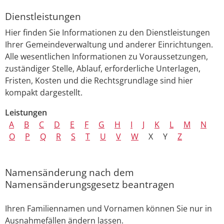
Dienstleistungen
Hier finden Sie Informationen zu den Dienstleistungen
Ihrer Gemeindeverwaltung und anderer Einrichtungen.
Alle wesentlichen Informationen zu Voraussetzungen,
zuständiger Stelle, Ablauf, erforderliche Unterlagen,
Fristen, Kosten und die Rechtsgrundlage sind hier
kompakt dargestellt.
Leistungen
A
B
C
D
E
F
G
H
I
J
K
L
M
N
O
P
Q
R
S
T
U
V
W
X
Y
Z
Namensänderung nach dem
Namensänderungsgesetz beantragen
Ihren Familiennamen und Vornamen können Sie nur in
Ausnahmefällen ändern lassen.