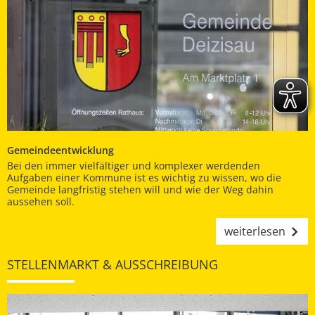
Gemeindeentwicklung
Bei den immer vielfältiger und komplexer werdenden
Aufgaben einer Kommune ist es wichtig zu wissen, wo die
Gemeinde langfristig stehen will und wie der Weg dahin
aussehen soll.
weiterlesen
STELLENMARKT & AUSSCHREIBUNG