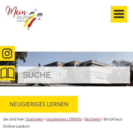
anmelden
NEUGIERIGES LERNEN
Sie sind hier:
Startseite
/
neugieriges LERNEN
/
Bücherei
/
Brockhaus
Online-Lexikon