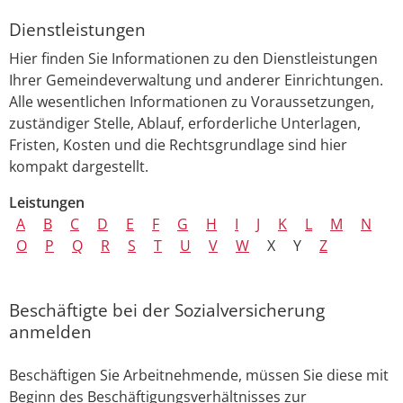
Dienstleistungen
Hier finden Sie Informationen zu den Dienstleistungen
Ihrer Gemeindeverwaltung und anderer Einrichtungen.
Alle wesentlichen Informationen zu Voraussetzungen,
zuständiger Stelle, Ablauf, erforderliche Unterlagen,
Fristen, Kosten und die Rechtsgrundlage sind hier
kompakt dargestellt.
Leistungen
A
B
C
D
E
F
G
H
I
J
K
L
M
N
O
P
Q
R
S
T
U
V
W
X
Y
Z
Beschäftigte bei der Sozialversicherung
anmelden
Beschäftigen Sie Arbeitnehmende, müssen Sie diese mit
Beginn des Beschäftigungsverhältnisses zur