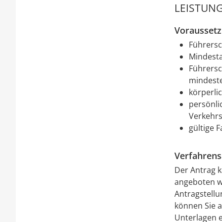
LEISTUNG
Vorausset
Führersc
Mindesta
Führersc
mindeste
körperli
persönli
Verkehrs
gültige 
Verfahrens
Der Antrag k
angeboten wi
Antragstellu
können Sie a
Unterlagen e