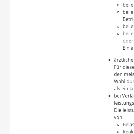
bei 
bei e
Betr
bei e
bei 
oder
Ein a
ärztlich
Für dies
den meis
Wahl dur
als ein J
bei Verl
leistung
Die leis
von
Belas
Reakt