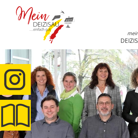
mei
DEIZI