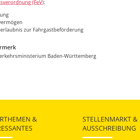
isverordnung (FeV)
:
nung
hvermögen
rerlaubnis zur Fahrgastbeförderung
ermerk
Verkehrsministerium Baden-Württemberg
RTHEMEN &
STELLENMARKT &
RESSANTES
AUSSCHREIBUNG