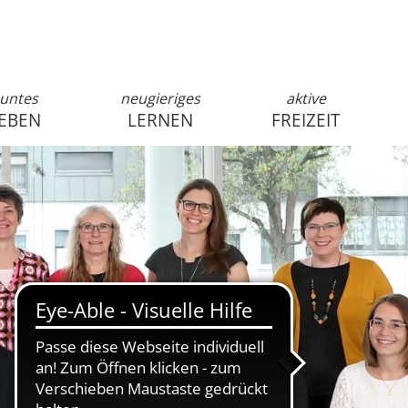
untes
neugieriges
aktive
EBEN
LERNEN
FREIZEIT
anmelden