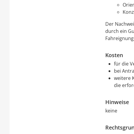
Orie
Konz
Der Nachweis
durch ein Gu
Fahreignung
Kosten
für die 
bei Antr
weitere 
die erfo
Hinweise
keine
Rechtsgrun