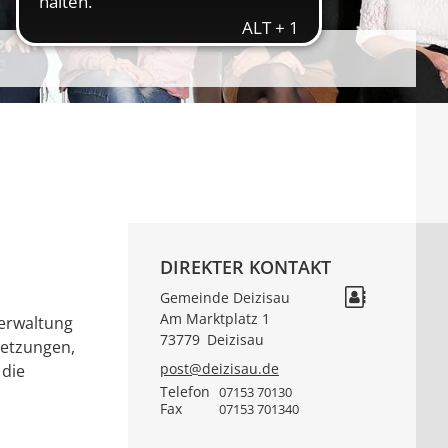
DIREKTER KONTAKT
Gemeinde Deizisau
Am Marktplatz 1
verwaltung
73779
Deizisau
setzungen,
post@deizisau.de
 die
Telefon
07153 70130
Fax
07153 701340