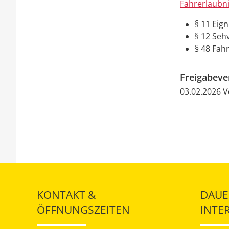
Fahrerlaubn
§ 11 Eig
§ 12 Se
§ 48 Fah
Freigabev
03.02.2026 
KONTAKT &
DAUE
ÖFFNUNGSZEITEN
INTE