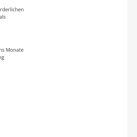
orderlichen
als
chs Monate
ng