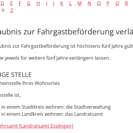
D
E
F
G
H
I
J
K
L
M
N
O
P
Q
R
Y
Z
aubnis zur Fahrgastbeförderung verl
ubnis zur Fahrgastbeförderung ist höchstens fünf Jahre gült
e jeweils für weitere fünf Jahre verlängern lassen.
GE STELLE
heinstelle Ihres Wohnortes
telle ist,
 in einem Stadtkreis wohnen: die Stadtverwaltung
 in einem Landkreis wohnen: das Landratsamt
ehrsamt [Landratsamt Esslingen]