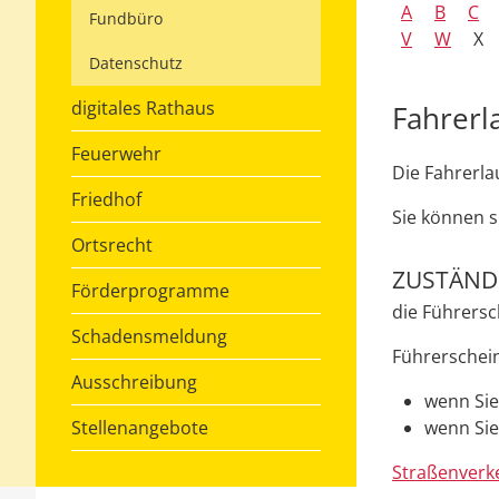
A
B
C
Fundbüro
V
W
X
Datenschutz
digitales Rathaus
Fahrerl
Feuerwehr
Die Fahrerla
Friedhof
Sie können si
Ortsrecht
ZUSTÄNDI
Förderprogramme
die Führersc
Schadensmeldung
Führerscheins
Ausschreibung
wenn Sie
Stellenangebote
wenn Sie
Straßenverk