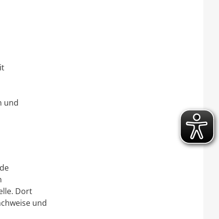
it
n und
rde
n
lle. Dort
Nachweise und