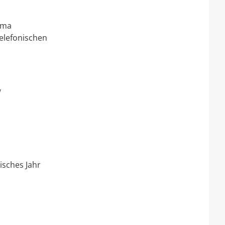
ema
telefonischen
W
isches Jahr