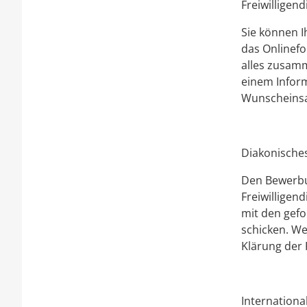
Freiwilligen
Sie können I
das Onlinefo
alles zusam
einem Inform
Wunscheinsat
Diakonische
Den Bewerbun
Freiwilligen
mit den gef
schicken. We
Klärung der F
Internationa