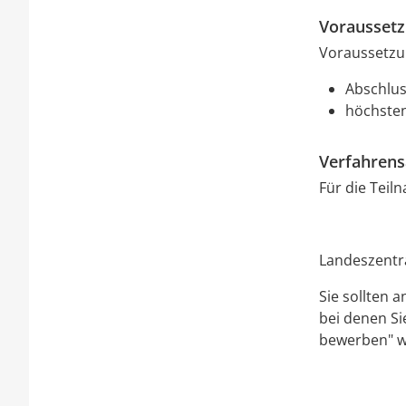
Vorausset
Voraussetzun
Abschluss
höchsten
Verfahrens
Für die Teil
Landeszentra
Sie sollten 
bei denen Si
bewerben" we