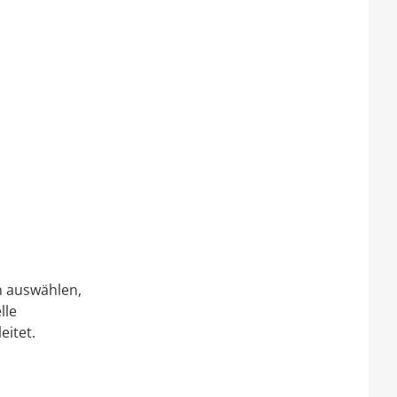
en auswählen,
lle
itet.