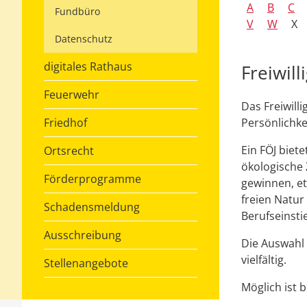
A
B
C
Fundbüro
V
W
X
Datenschutz
digitales Rathaus
Freiwill
Feuerwehr
Das Freiwill
Friedhof
Persönlichke
Ein FÖJ biet
Ortsrecht
ökologische 
Förderprogramme
gewinnen, et
freien Natur
Schadensmeldung
Berufseinsti
Ausschreibung
Die Auswahl
vielfältig.
Stellenangebote
Möglich ist 