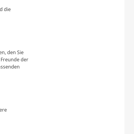
d die
en, den Sie
 Freunde der
passenden
ere