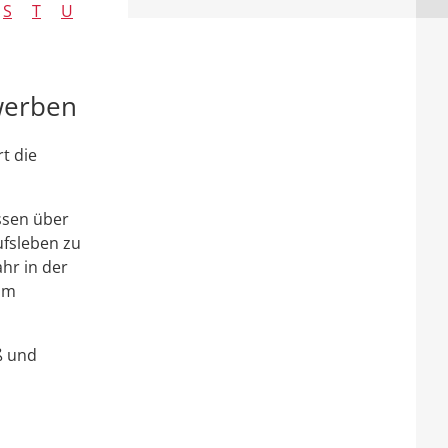
S
T
U
ewerben
t die
issen über
ufsleben zu
hr in der
zum
ß und