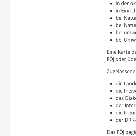
in der ö
in Einri
bei Nat
bei Natu
bei umwe
bei Umwe
Eine Karte d
FÖJ oder übe
Zugelassene
d
ie Land
die Frei
das Diak
der Inter
die Freu
der DRK-
Das FÖJ begi