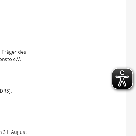
r Träger des
enste e.V.
(DRS),
m 31. August