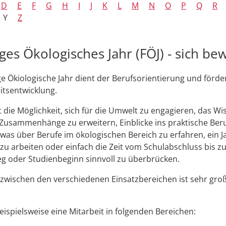
D
E
F
G
H
I
J
K
L
M
N
O
P
Q
R
Y
Z
iges Ökologisches Jahr (FÖJ) - sich b
ige Ökiologische Jahr dient der Berufsorientierung und förder
itsentwicklung.
et die Möglichkeit, sich für die Umwelt zu engagieren, das W
Zusammenhänge zu erweitern, Einblicke ins praktische Ber
was über Berufe im ökologischen Bereich zu erfahren, ein Ja
 zu arbeiten oder einfach die Zeit vom Schulabschluss bis 
eg oder Studienbeginn sinnvoll zu überbrücken.
 zwischen den verschiedenen Einsatzbereichen
ist sehr gro
beispielsweise eine Mitarbeit in folgenden Bereichen: