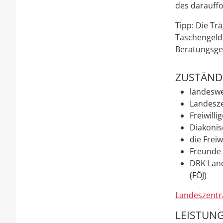
des darauffo
Tipp:
Die Tr
Taschengeld,
Berat
ungsge
ZUSTÄNDI
landeswe
Landesze
Freiwill
Diakoni
die Freiw
Freunde 
DRK Land
(FÖJ)
Landeszentra
LEISTUNG