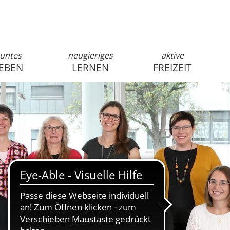
untes
neugieriges
aktive
EBEN
LERNEN
FREIZEIT
anmelden