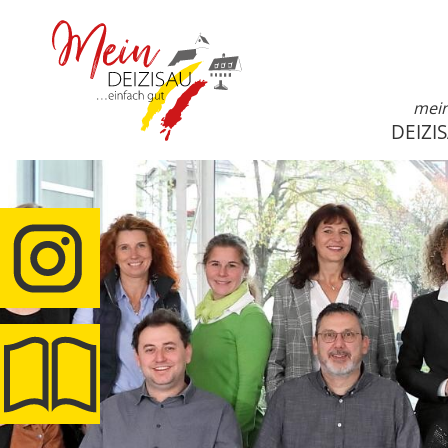
mei
DEIZI