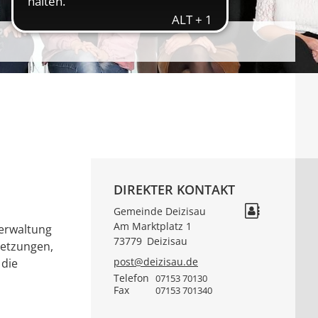
DIREKTER KONTAKT
Gemeinde Deizisau
Am Marktplatz 1
verwaltung
73779
Deizisau
setzungen,
post@deizisau.de
 die
Telefon
07153 70130
Fax
07153 701340