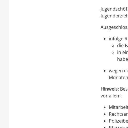
Jugendschöff
Jugenderzieh
Ausgeschlos
infolge 
die F
in ei
habe
wegen ei
Monaten v
Hinweis:
Bes
vor allem:
Mitarbei
Rechtsan
Polizeib
Pfarreri