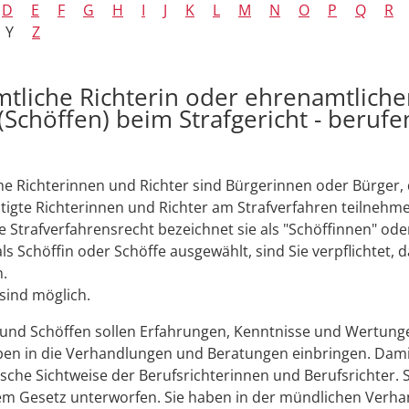
D
E
F
G
H
I
J
K
L
M
N
O
P
Q
R
Y
Z
tliche Richterin oder ehrenamtliche
 (Schöffen) beim Strafgericht - berufe
e Richterinnen und Richter sind Bürgerinnen oder Bürger, d
tigte Richterinnen und Richter am Strafverfahren teilnehm
 Strafverfahrensrecht bezeichnet sie als "Schöffinnen" ode
ls Schöffin oder Schöffe ausgewählt, sind Sie verpflichtet, 
.
ind möglich.
 und Schöffen sollen Erfahrungen, Kenntnisse und Wertung
eben in die Verhandlungen und Beratungen einbringen. Dam
tische Sichtweise der Berufsrichterinnen und Berufsrichter. S
dem Gesetz unterworfen. Sie haben in der mündlichen Verh