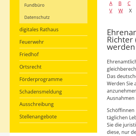
A
B
C
Fundbüro
V
W
X
Datenschutz
digitales Rathaus
Ehrenam
Richter
Feuerwehr
werden
Friedhof
Ehrenamtlich
Ortsrecht
gleichberech
Das deutsche
Förderprogramme
Werden Sie a
anzunehmen
Schadensmeldung
Ausnahmen s
Ausschreibung
Schöffinnen
Stellenangebote
täglichen L
Sie die juris
diese, nur 