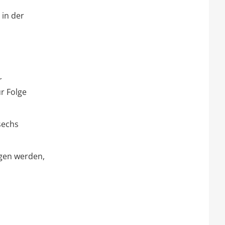
 in der
r
ur Folge
sechs
gen werden,