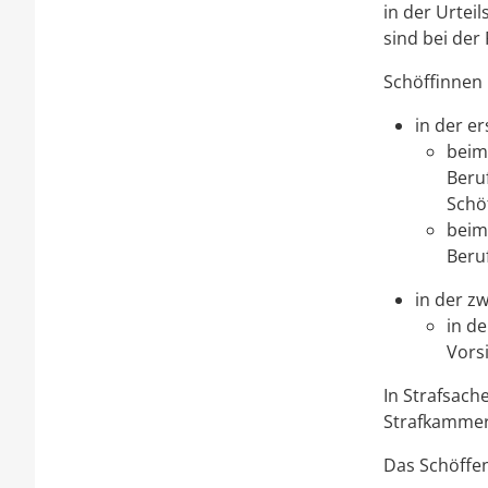
in der Urtei
sind bei der
Schöffinnen
in der er
beim 
Beru
Schö
beim
Beru
in der zw
in d
Vors
In Strafsach
Strafkammer
Das Schöffe