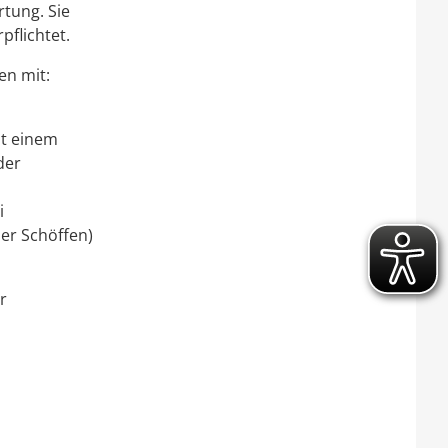
rtung. Sie
pflichtet.
en mit:
it einem
der
i
er Schöffen)
r