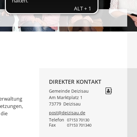
DIREKTER KONTAKT
Gemeinde Deizisau
Am Marktplatz 1
verwaltung
73779
Deizisau
setzungen,
post@deizisau.de
 die
Telefon
07153 70130
Fax
07153 701340