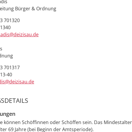
adis
leitung Bürger & Ordnung
3 701320
01340
iadis@deizisau.de
is
rdnung
3 701317
13-40
dis@deizisau.de
SDETAILS
zungen
 können Schöffinnen oder Schöffen sein. Das Mindestalter 
ter 69 Jahre (bei Beginn der Amtsperiode).