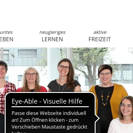
untes
neugieriges
aktive
EBEN
LERNEN
FREIZEIT
anmelden