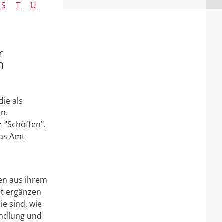
S
T
U
r
n
ie als
en.
r "Schöffen".
das Amt
en aus ihrem
it ergänzen
ie sind, wie
andlung und