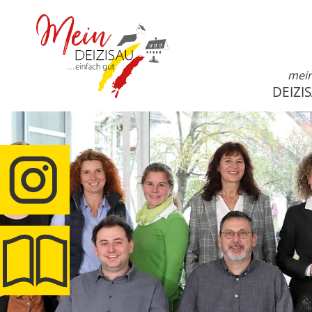
mei
DEIZI