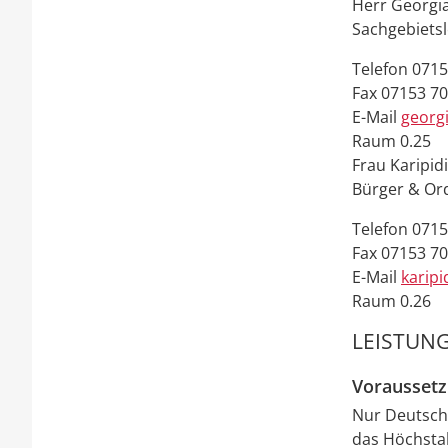
Herr
Georgi
Sachgebiets
Telefon
0715
Fax
07153 7
E-Mail
georg
Raum
0.25
Frau
Karipid
Bürger & O
Telefon
0715
Fax
07153 70
E-Mail
karipi
Raum
0.26
LEISTUNG
Vorausset
Nur Deutsche
das Höchstal