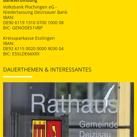
Bankverbindung
Volksbank Plochingen eG -
Niederlassung Deizisauer Bank
IBAN:
DE90 6119 1310 0700 1000 08
BIC: GENODES1VBP
Kreissparkasse Esslingen
IBAN:
DE92 6115 0020 0000 9030 04
BIC: ESSLDE66XXX
DAUERTHEMEN & INTERESSANTES