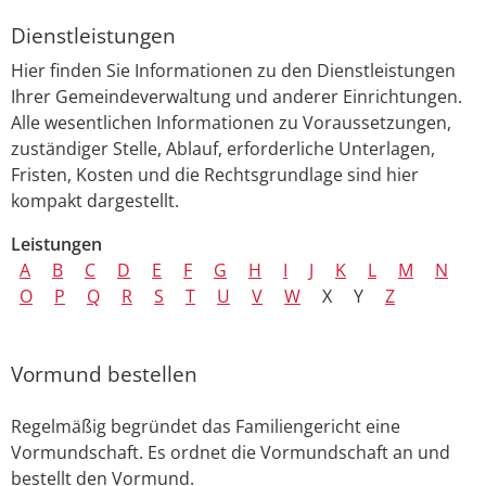
Dienstleistungen
Hier finden Sie Informationen zu den Dienstleistungen
Ihrer Gemeindeverwaltung und anderer Einrichtungen.
Alle wesentlichen Informationen zu Voraussetzungen,
zuständiger Stelle, Ablauf, erforderliche Unterlagen,
Fristen, Kosten und die Rechtsgrundlage sind hier
kompakt dargestellt.
Leistungen
A
B
C
D
E
F
G
H
I
J
K
L
M
N
O
P
Q
R
S
T
U
V
W
X
Y
Z
Vormund bestellen
Regelmäßig begründet das Familiengericht eine
Vormundschaft. Es ordnet die Vormundschaft an und
bestellt den Vormund.