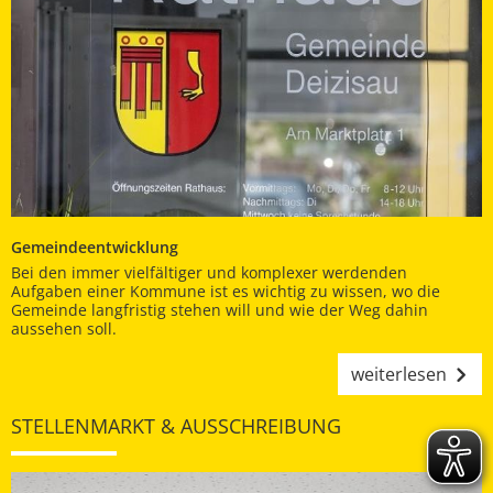
Gemeindeentwicklung
Bei den immer vielfältiger und komplexer werdenden
Aufgaben einer Kommune ist es wichtig zu wissen, wo die
Gemeinde langfristig stehen will und wie der Weg dahin
aussehen soll.
weiterlesen
STELLENMARKT & AUSSCHREIBUNG