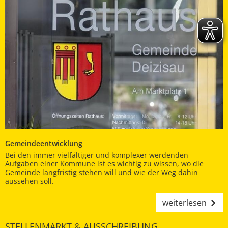
Gemeindeentwicklung
Bei den immer vielfältiger und komplexer werdenden
Aufgaben einer Kommune ist es wichtig zu wissen, wo die
Gemeinde langfristig stehen will und wie der Weg dahin
aussehen soll.
weiterlesen
STELLENMARKT & AUSSCHREIBUNG