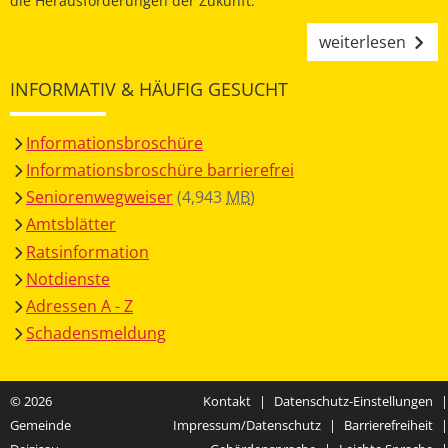
die Herausforderungen der Zukunft.
weiterlesen
INFORMATIV & HÄUFIG GESUCHT
Informationsbroschüre
Informationsbroschüre barrierefrei
Seniorenwegweiser
(4,943
MB
)
Amtsblätter
Ratsinformation
Notdienste
Adressen A - Z
Schadensmeldung
© 2026
Kontakt
|
Datenschutz-Einstellungen
|
Gemeinde
Impressum/Datenschutz
|
Barrierefreiheit
|