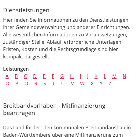
Dienstleistungen
Hier finden Sie Informationen zu den Dienstleistungen
Ihrer Gemeindeverwaltung und anderer Einrichtungen.
Alle wesentlichen Informationen zu Voraussetzungen,
zuständiger Stelle, Ablauf, erforderliche Unterlagen,
Fristen, Kosten und die Rechtsgrundlage sind hier
kompakt dargestellt.
Leistungen
A
B
C
D
E
F
G
H
I
J
K
L
M
N
O
P
Q
R
S
T
U
V
W
X
Y
Z
Breitbandvorhaben - Mitfinanzierung
beantragen
Das Land fördert den kommunalen Breitbandausbau in
Baden-Württemberg über eine Mitfinanzierung zum