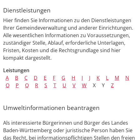
Dienstleistungen
Hier finden Sie Informationen zu den Dienstleistungen
Ihrer Gemeindeverwaltung und anderer Einrichtungen.
Alle wesentlichen Informationen zu Voraussetzungen,
zuständiger Stelle, Ablauf, erforderliche Unterlagen,
Fristen, Kosten und die Rechtsgrundlage sind hier
kompakt dargestellt.
Leistungen
A
B
C
D
E
F
G
H
I
J
K
L
M
N
O
P
Q
R
S
T
U
V
W
X
Y
Z
Umweltinformationen beantragen
Als interessierte Bürgerinnen und Bürger des Landes
Baden-Württemberg oder juristische Person haben Sie
das Recht, bei informationspflichtigen Stellen den freien