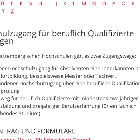
D
E
F
G
H
I
J
K
L
M
N
O
P
Q
R
Y
Z
ulzugang für beruflich Qualifizierte
agen
rttembergischen Hochschulen gibt es zwei Zugangswege:
ner Hochschulzugang für Absolventen einer anerkannten be
sfortbildung, beispielsweise Meister oder Fachwirt
ndener Hochschulzugang über eine berufliche Qualifikatio
sprüfung
weg für beruflich Qualifizierte mit mindestens zweijähriger
sbildung und dreijähriger Berufserfahrung für ein fachlich
chendes Studium)
NTRAG UND FORMULARE