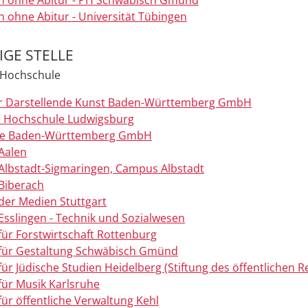
n ohne Abitur - PH Schwäbisch Gmünd
n ohne Abitur - Universität Tübingen
GE STELLE
e Hochschule
r Darstellende Kunst Baden-Württemberg GmbH
e Hochschule Ludwigsburg
ie Baden-Württemberg GmbH
Aalen
Albstadt-Sigmaringen, Campus Albstadt
Biberach
der Medien Stuttgart
sslingen - Technik und Sozialwesen
ür Forstwirtschaft Rottenburg
für Gestaltung Schwäbisch Gmünd
ür Jüdische Studien Heidelberg (Stiftung des öffentlichen R
für Musik Karlsruhe
ür öffentliche Verwaltung Kehl