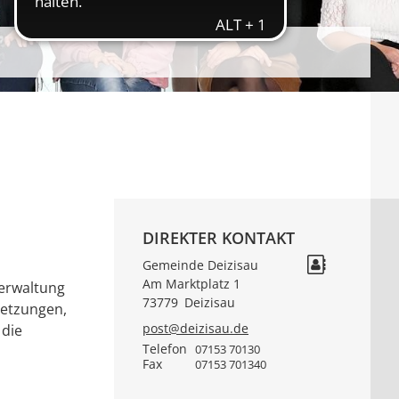
DIREKTER KONTAKT
Gemeinde Deizisau
Am Marktplatz 1
verwaltung
73779
Deizisau
setzungen,
post@deizisau.de
 die
Telefon
07153 70130
Fax
07153 701340