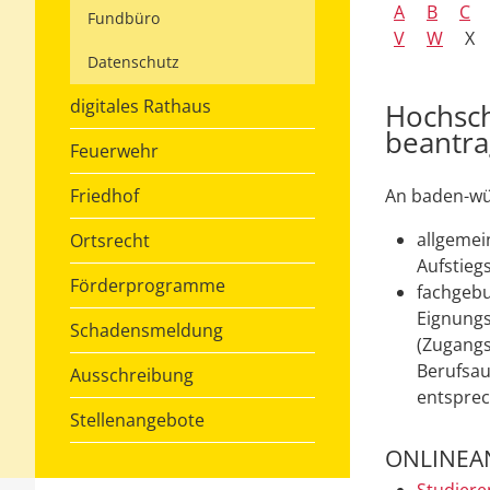
A
B
C
Fundbüro
V
W
X
Datenschutz
digitales Rathaus
Hochsch
beantr
Feuerwehr
Friedhof
An baden-wü
allgemei
Ortsrecht
Aufstieg
Förderprogramme
fachgebu
Eignung
Schadensmeldung
(Zugangs
Berufsau
Ausschreibung
entspre
Stellenangebote
ONLINEA