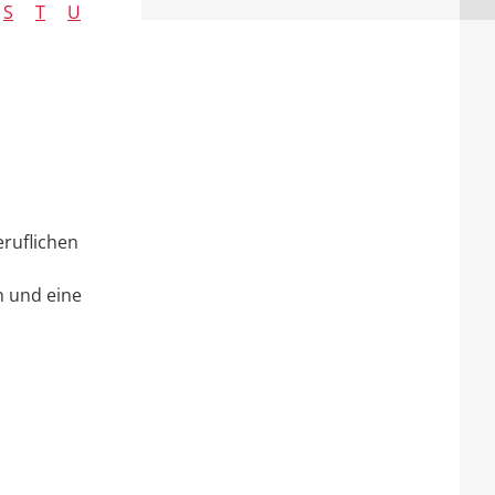
S
T
U
ruflichen
n und eine