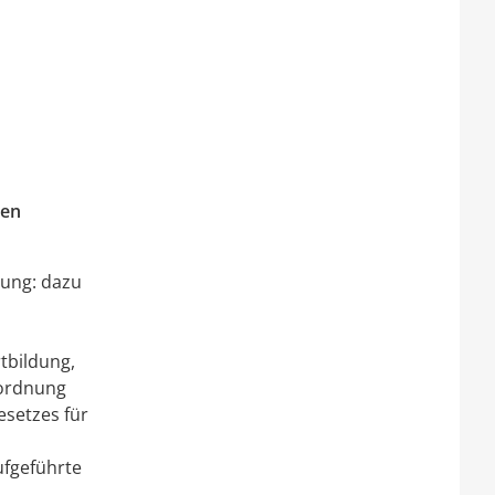
ten
dung
: dazu
rtbildung,
sordnung
esetzes für
fgeführte