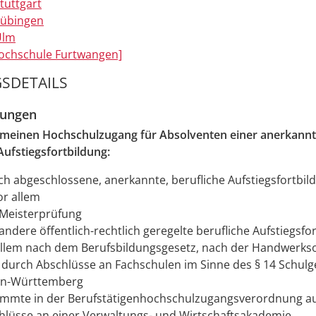
tuttgart
Tübingen
Ulm
Hochschule Furtwangen]
SDETAILS
zungen
gemeinen Hochschulzugang für Absolventen einer anerkann
Aufstiegsfortbildung:
ich abgeschlossene, anerkannte, berufliche Aufstiegsfortbil
or allem
 Meisterprüfung
andere öffentlich-rechtlich geregelte berufliche Aufstiegsfo
allem nach dem Berufsbildungsgesetz, nach der Handwerk
 durch Abschlüsse an Fachschulen im Sinne des § 14 Schulg
n-Württemberg
immte in der Berufstätigenhochschulzugangsverordnung au
hlüsse an einer Verwaltungs- und Wirtschaftsakademie.