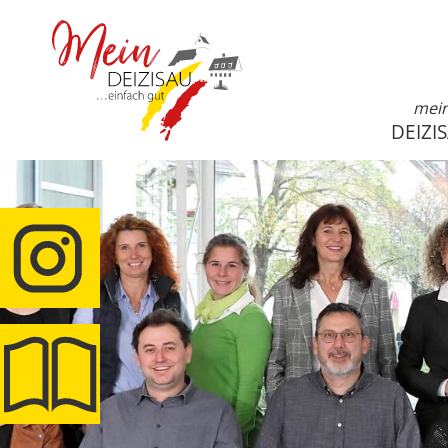
mei
DEIZI