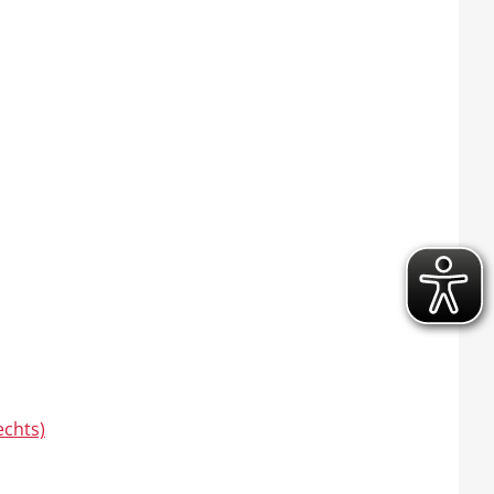
echts)