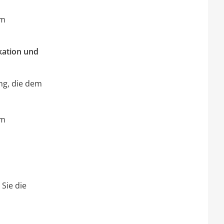
em
kation und
ng, die dem
em
Sie die