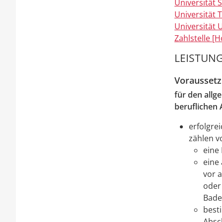
Universität S
Universität 
Universität 
Zahlstelle [
LEISTUNG
Vorausset
für den all
beruflichen 
erfolgre
zählen
v
eine
eine 
vor 
oder
Bade
best
Absc