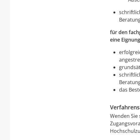
schriftl
Beratun
für den fac
eine Eignun
erfolgre
angestre
grundsät
schriftl
Beratun
das Best
Verfahrens
Wenden Sie s
Zugangsvora
Hochschulzu