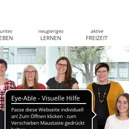
untes
neugieriges
aktive
EBEN
LERNEN
FREIZEIT
anmelden