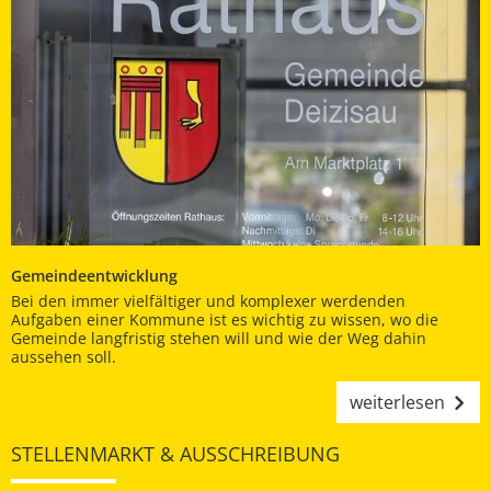
Gemeindeentwicklung
Bei den immer vielfältiger und komplexer werdenden
Aufgaben einer Kommune ist es wichtig zu wissen, wo die
Gemeinde langfristig stehen will und wie der Weg dahin
aussehen soll.
weiterlesen
STELLENMARKT & AUSSCHREIBUNG