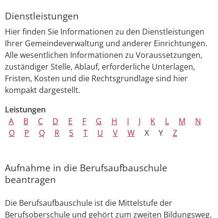
Dienstleistungen
Hier finden Sie Informationen zu den Dienstleistungen
Ihrer Gemeindeverwaltung und anderer Einrichtungen.
Alle wesentlichen Informationen zu Voraussetzungen,
zuständiger Stelle, Ablauf, erforderliche Unterlagen,
Fristen, Kosten und die Rechtsgrundlage sind hier
kompakt dargestellt.
Leistungen
A
B
C
D
E
F
G
H
I
J
K
L
M
N
O
P
Q
R
S
T
U
V
W
X
Y
Z
Aufnahme in die Berufsaufbauschule
beantragen
Die Berufsaufbauschule ist die Mittelstufe der
Berufsoberschule und gehört zum zweiten Bildungsweg.