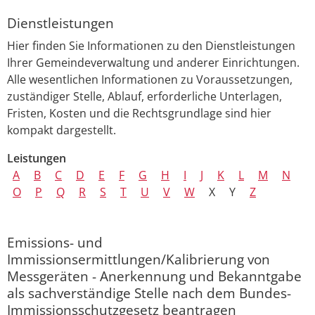
Dienstleistungen
Hier finden Sie Informationen zu den Dienstleistungen
Ihrer Gemeindeverwaltung und anderer Einrichtungen.
Alle wesentlichen Informationen zu Voraussetzungen,
zuständiger Stelle, Ablauf, erforderliche Unterlagen,
Fristen, Kosten und die Rechtsgrundlage sind hier
kompakt dargestellt.
Leistungen
A
B
C
D
E
F
G
H
I
J
K
L
M
N
O
P
Q
R
S
T
U
V
W
X
Y
Z
Emissions- und
Immissionsermittlungen/Kalibrierung von
Messgeräten - Anerkennung und Bekanntgabe
als sachverständige Stelle nach dem Bundes-
Immissionsschutzgesetz beantragen