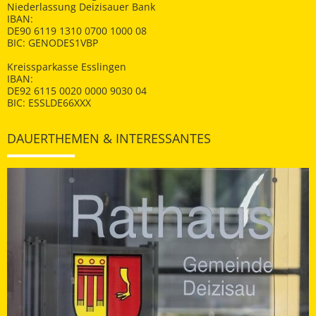
Niederlassung Deizisauer Bank
IBAN:
DE90 6119 1310 0700 1000 08
BIC: GENODES1VBP
Kreissparkasse Esslingen
IBAN:
DE92 6115 0020 0000 9030 04
BIC: ESSLDE66XXX
DAUERTHEMEN & INTERESSANTES