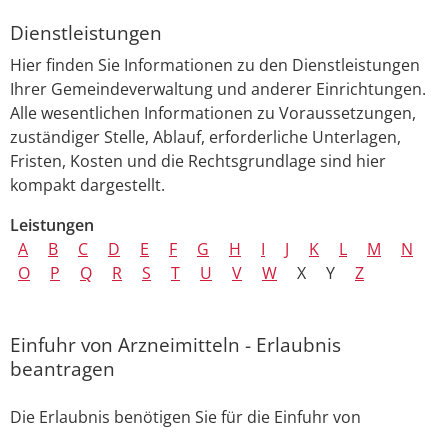
Dienstleistungen
Hier finden Sie Informationen zu den Dienstleistungen
Ihrer Gemeindeverwaltung und anderer Einrichtungen.
Alle wesentlichen Informationen zu Voraussetzungen,
zuständiger Stelle, Ablauf, erforderliche Unterlagen,
Fristen, Kosten und die Rechtsgrundlage sind hier
kompakt dargestellt.
Leistungen
A
B
C
D
E
F
G
H
I
J
K
L
M
N
O
P
Q
R
S
T
U
V
W
X
Y
Z
Einfuhr von Arzneimitteln - Erlaubnis
beantragen
Die Erlaubnis benötigen Sie für die Einfuhr von