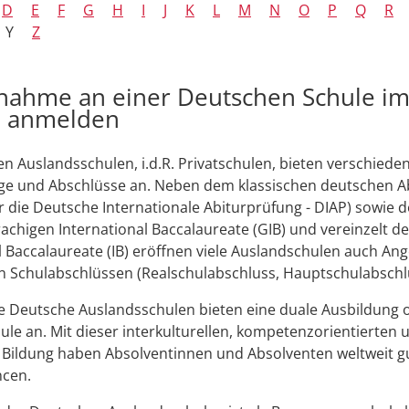
D
E
F
G
H
I
J
K
L
M
N
O
P
Q
R
Y
Z
nahme an einer Deutschen Schule i
d anmelden
n Auslandsschulen, i.d.R. Privatschulen, bieten verschiede
ge und Abschlüsse an. Neben dem klassischen deutschen Ab
 die Deutsche Internationale Abiturprüfung - DIAP) sowie 
chigen International Baccalaureate (GIB) und vereinzelt d
l Baccalaureate (IB) eröffnen viele Auslandschulen auch An
n Schulabschlüssen (Realschulabschluss, Hauptschulabschl
e Deutsche Auslandsschulen bieten eine duale Ausbildung 
le an. Mit dieser interkulturellen, kompetenzorientierten 
 Bildung haben Absolventinnen und Absolventen weltweit g
ncen.