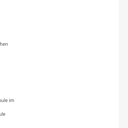
chen
hule im
ule