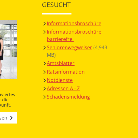
GESUCHT
Informationsbroschüre
Informationsbroschüre
barrierefrei
Seniorenwegweiser
(4,943
MB
)
Amtsblätter
Ratsinformation
Notdienste
Adressen A - Z
viertes
Schadensmeldung
 die
unft.
esen