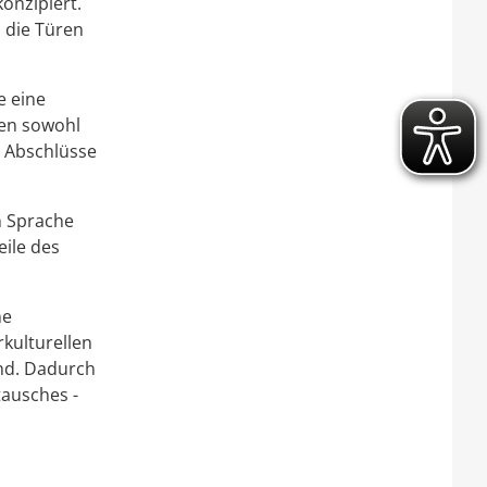
onzipiert.
 die Türen
e eine
nen sowohl
e Abschlüsse
n Sprache
eile des
he
rkulturellen
and. Dadurch
tausches -