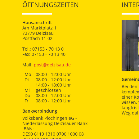
ÖFFNUNGSZEITEN
INTE
Hausanschrift
Am Marktplatz 1
73779 Deizisau
Postfach 11 02
Tel.: 07153 - 70 13 0
Fax: 07153 - 70 13 40
Mail:
post@deizisau.de
Mo
08:00 - 12:00 Uhr
Gemeind
Di
08:00 - 12:00 Uhr
14:00 - 18:00 Uhr
Bei den 
Mi
geschlossen
komplex
Do
08:00 - 12.00 Uhr
einer K
Fr
08:00 - 12:00 Uhr
wissen,
langfris
Bankverbindung
Weg dah
Volksbank Plochingen eG -
Niederlassung Deizisauer Bank
IBAN:
DE90 6119 1310 0700 1000 08