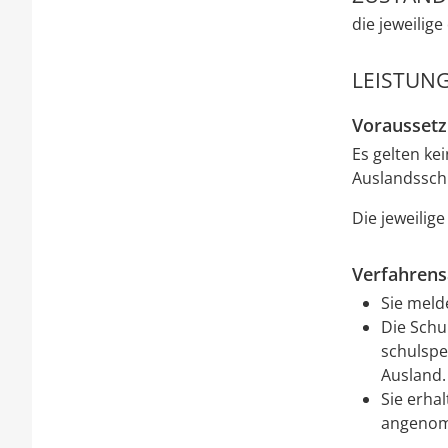
die jeweilig
LEISTUNG
Vorausset
Es gelten ke
Auslandssch
Die jeweilig
Verfahrens
Sie meld
Die Schu
schulspe
Ausland.
Sie erha
angenom