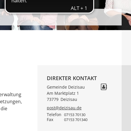
DIREKTER KONTAKT
Gemeinde Deizisau
Am Marktplatz 1
verwaltung
73779
Deizisau
setzungen,
post@deizisau.de
 die
Telefon
07153 70130
Fax
07153 701340