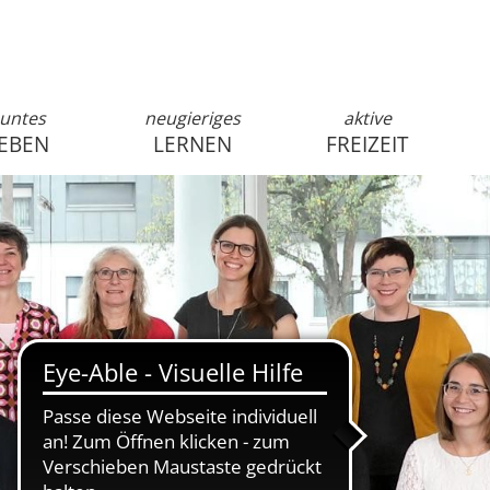
untes
neugieriges
aktive
EBEN
LERNEN
FREIZEIT
anmelden