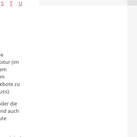
S
T
U
m
ne
itur (im
dem
em
gebote zu
uss).
oder die
und auch
ute