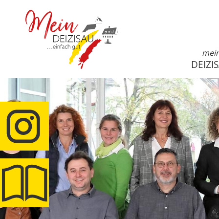
mei
DEIZI