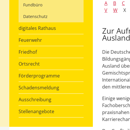
A
B
C
Fundbüro
V
W
X
Datenschutz
digitales Rathaus
Zur Auf
Auslan
Feuerwehr
Friedhof
Die Deutsche
Bildungsgän
Ortsrecht
Ausland über
Gemischtspra
Förderprogramme
Internationa
den mittlere
Schadensmeldung
Einige wenig
Ausschreibung
Fachoberschu
Stellenangebote
praxisnahen
Karrierecha