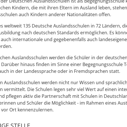
 der Deutschen Auslandsschulen ist als Begegnungsschule k
hen Kindern, die mit ihren Eltern im Ausland leben, stehen
schulen auch Kindern anderer Nationalitäten offen.
 es weltweit 135 Deutsche Auslandsschulen in 72 Ländern, di
Ausbildung nach deutschen Standards ermöglichen. Es kön
 auch internationale und gegebenenfalls auch landeseigen
rden.
schen Auslandsschulen werden die Schüler in der deutsche
. Darüber hinaus finden im Sinne einer Begegnungsschule T
auch in der Landessprache oder in Fremdsprachen statt.
n Auslandsschulen werden nicht nur Wissen und sprachlic
vermittelt. Die Schulen legen sehr viel Wert auf einen inte
d pflegen aktiv die Partnerschaft mit Schulen in Deutschl
rinnen und Schüler die Möglichkeit - im Rahmen eines Aus
 vor Ort kennenzulernen.
GE STELLE