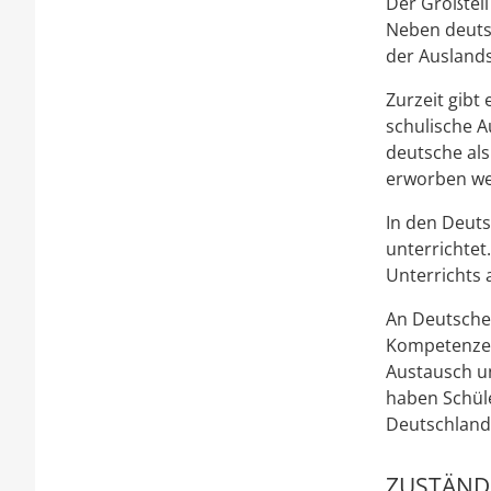
Der Großteil
Neben deutsc
der Auslands
Zurzeit gibt
schulische 
deutsche als
erworben we
In den Deut
unterrichtet
Unterrichts 
An Deutsche
Kompetenzen 
Austausch un
haben Schüle
Deutschland
ZUSTÄNDI