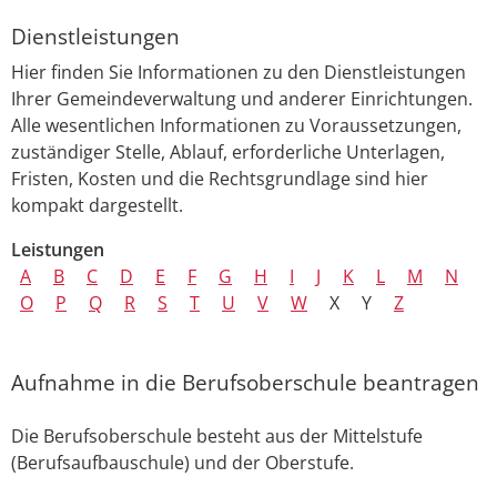
Dienstleistungen
Hier finden Sie Informationen zu den Dienstleistungen
Ihrer Gemeindeverwaltung und anderer Einrichtungen.
Alle wesentlichen Informationen zu Voraussetzungen,
zuständiger Stelle, Ablauf, erforderliche Unterlagen,
Fristen, Kosten und die Rechtsgrundlage sind hier
kompakt dargestellt.
Leistungen
A
B
C
D
E
F
G
H
I
J
K
L
M
N
O
P
Q
R
S
T
U
V
W
X
Y
Z
Aufnahme in die Berufsoberschule beantragen
Die Berufsoberschule besteht aus der Mittelstufe
(Berufsaufbauschule) und der Oberstufe.