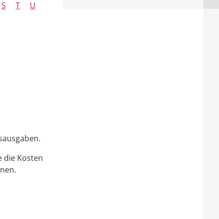
S
T
U
bsausgaben.
 die Kosten
nnen.