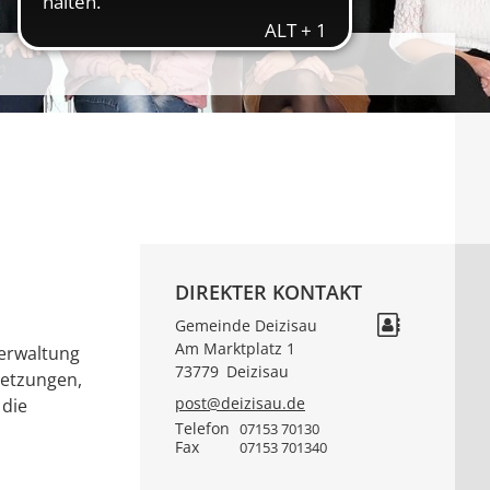
DIREKTER KONTAKT
Gemeinde Deizisau
Am Marktplatz 1
verwaltung
73779
Deizisau
setzungen,
post@deizisau.de
 die
Telefon
07153 70130
Fax
07153 701340