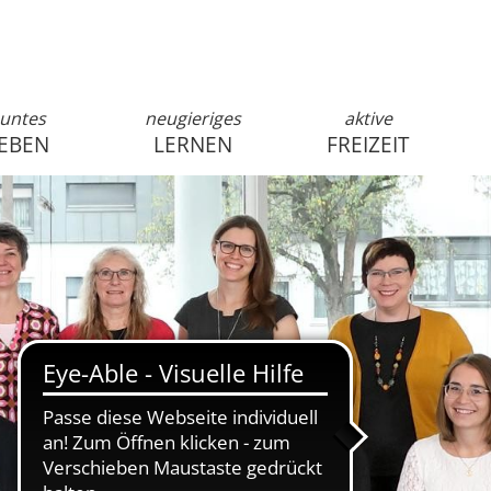
untes
neugieriges
aktive
EBEN
LERNEN
FREIZEIT
anmelden