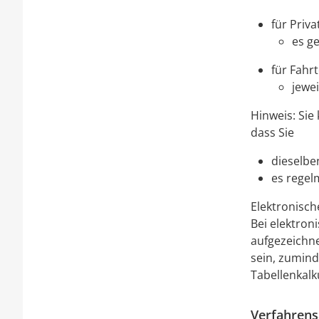
für Priva
es g
für Fahr
jewe
Hinweis: Sie
dass Sie
dieselbe
es regel
Elektronisch
Bei elektro
aufgezeichn
sein, zumind
Tabellenkalk
Verfahrens