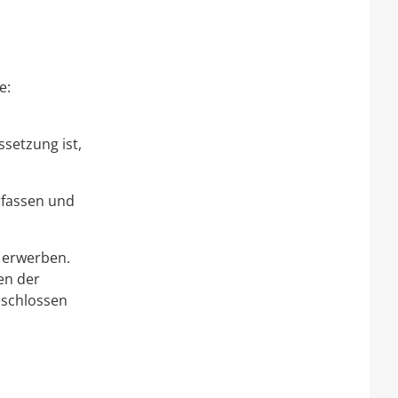
e:
setzung ist,
rfassen und
 erwerben.
en der
eschlossen