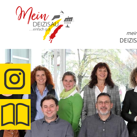
mei
DEIZI