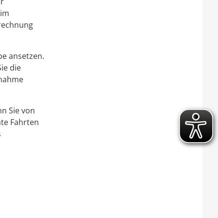
r
 im
erechnung
be ansetzen.
ie die
nnahme
nn Sie von
ate Fahrten
s