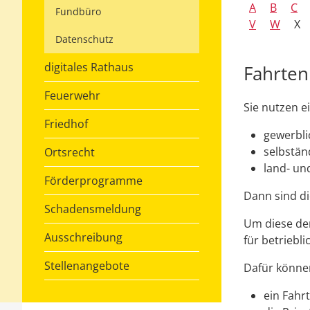
A
B
C
Fundbüro
V
W
X
Datenschutz
digitales Rathaus
Fahrten
Feuerwehr
Sie nutzen e
Friedhof
gewerbli
selbstän
Ortsrecht
land- und
Förderprogramme
Dann sind di
Schadensmeldung
Um diese de
Ausschreibung
für betriebl
Stellenangebote
Dafür könne
ein Fahr