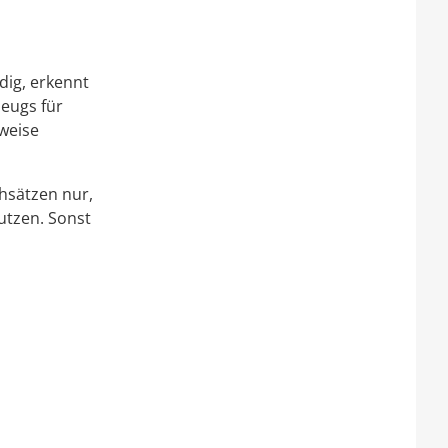
dig, erkennt
zeugs für
weise
hsätzen nur,
utzen. Sonst