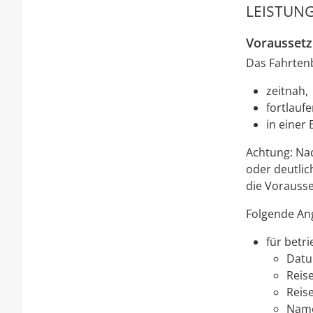
LEISTUNG
Vorausset
Das Fahrten
zeitnah,
fortlauf
in einer
Achtung: Na
oder deutlic
die Vorauss
Folgende Ang
für betri
Datu
Reis
Reis
Name