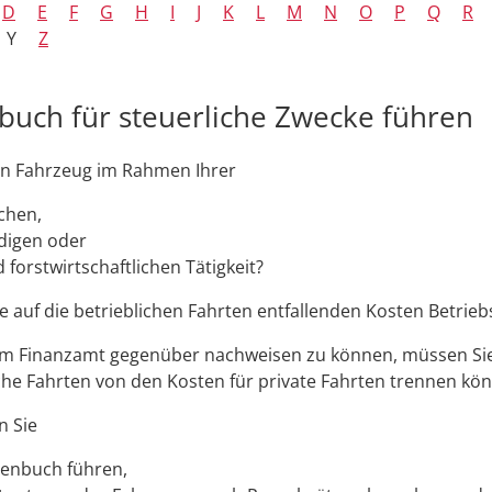
D
E
F
G
H
I
J
K
L
M
N
O
P
Q
R
Y
Z
buch für steuerliche Zwecke führen
in Fahrzeug im Rahmen Ihrer
chen,
digen oder
 forstwirtschaftlichen Tätigkeit?
e auf die betrieblichen Fahrten entfallenden Kosten Betrie
m Finanzamt gegenüber nachweisen zu können, müssen Sie
iche Fahrten von den Kosten für private Fahrten trennen kö
n Sie
tenbuch führen,